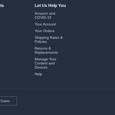
ts
Let Us Help You
Amazon and
COVID-19
Your Account
Your Orders
Shipping Rates &
Policies
Returns &
Replacements
Manage Your
Content and
Devices
Help
 States