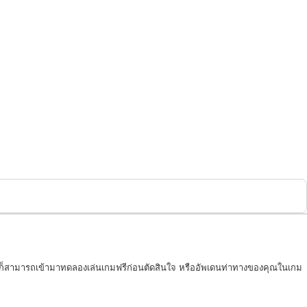
คุณก็สามารถเข้ามาทดลองเล่นเกมฟรีก่อนตัดสินใจ หรืออัพเดนท่าทางของคุณในเกม