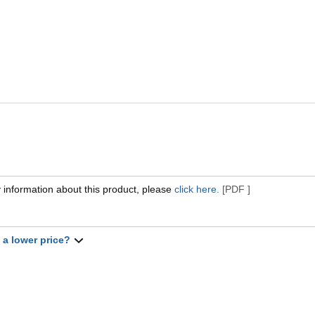
 information about this product, please
click here.
[PDF ]
t a lower price?