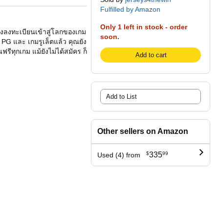
Fulfilled by Amazon
Only 1 left in stock - order
พียงลงทะเบียนเข้าสู่โลกของเกม
soon.
PG และ เกมรูเล็ตแล้ว คุณยัง
ีทุกเกม แม้ยังไม่ได้สมัคร ก็
Add to cart
Add to List
Other sellers on Amazon
$
335
99
Used (4) from