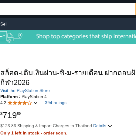
Sell
สล็อต-เติมเงินผ่าน-ซิ-ม-รายเดือน ฝากถอนฝ
กีฬา2026
Visit the PlayStation Store
Platform :
PlayStation 4
4.2
394 ratings
719
$
98
$123.86 Shipping & Import Charges to Thailand
Details
Only 1 left in stock - order soon.