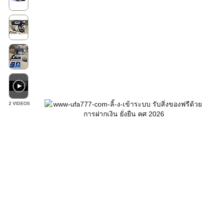
2 VIDEOS