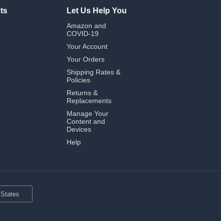
ts
Let Us Help You
Amazon and
COVID-19
Your Account
Your Orders
Shipping Rates &
Policies
Returns &
Replacements
Manage Your
Content and
Devices
Help
 States