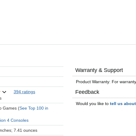
Warranty & Support
Product Warranty: For warranty
Feedback
394 ratings
s
Would you like to
tell us abou
eo Games (
See Top 100 in
tion 4 Consoles
 inches; 7.41 ounces