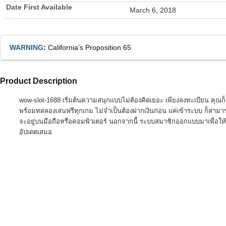
Date First Available
March 6, 2018
WARNING
:
California’s Proposition 65
Product Description
wow-slot-1688 เริ่มต้นความสนุกแบบไม่ต้องคิดเยอะ เพียงลงทะเบียน คุณก็จ
พร้อมทดลองเล่นฟรีทุกเกม ไม่จำเป็นต้องฝากเงินก่อน แค่เข้าระบบ ก็สาม
จะอยู่บนมือถือหรือคอมพิวเตอร์ นอกจากนี้ ระบบสมาชิกออกแบบมาเพื่อให้คุ
อัปเดตเสมอ