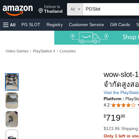
Deliver to
All
Thailand
PG SLOT
Registry
Customer Service
Gift Cards
S
All
›
›
Video Games
PlayStation 4
Consoles
wow-slot-1
จำกัดสูงสอบ
Visit the PlayStat
Platform :
PlaySt
4.2
719
$
98
$123.86 Shipping
Only 1 left in st