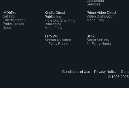
Computing
Services
IMDbPro
Kindle Direct
Prime Video Direct
Get Info
Video Distribution
Publishing
Entertainment
Made Easy
Indie Digital & Print
Professionals
Publishing
Need
Made Easy
eero WiFi
Blink
Stream 4K Video
Smart Security
in Every Room
for Every Home
Conditions of Use
Privacy Notice
Cons
© 1996-2025, 