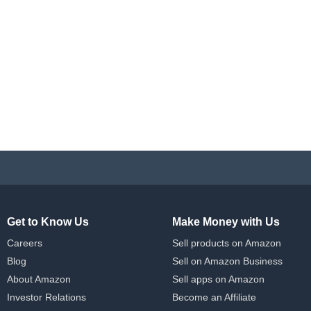
Get to Know Us
Make Money with Us
Careers
Sell products on Amazon
Blog
Sell on Amazon Business
About Amazon
Sell apps on Amazon
Investor Relations
Become an Affiliate