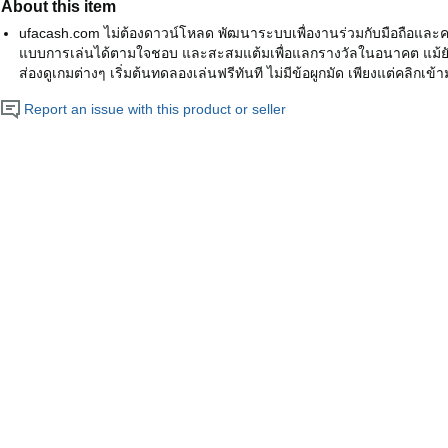
About this item
ufacash.com ไม่ต้องดาวน์โหลด พัฒนาระบบเพื่องานร่วมกับมือถือและคอม
แบบการเล่นได้ตามใจชอบ และสะสมแต้มเพื่อแลกรางวัลในอนาคต แม้ยัง
ส่องดูเกมต่างๆ เริ่มต้นทดลองเล่นฟรีทันที ไม่มีข้อผูกมัด เพียงแต่คลิกเข้
Report an issue with this product or seller