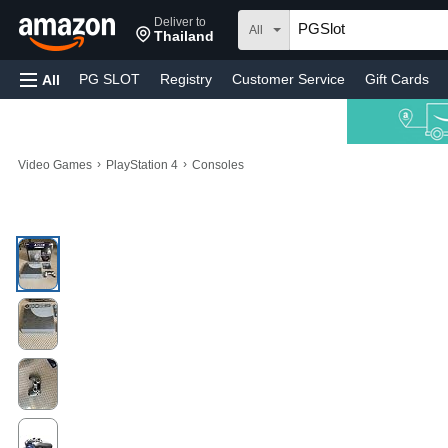
Deliver to
All
Thailand
PG SLOT
Registry
Customer Service
Gift Cards
All
›
›
Video Games
PlayStation 4
Consoles