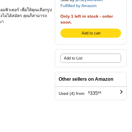
Fulfilled by Amazon
พิวเตอร์ เพื่อให้คุณเลือกรูป
ไม่ได้สมัคร คุณก็สามารถ
Only 1 left in stock - order
ามา
soon.
Add to cart
Add to List
Other sellers on Amazon
$
335
99
Used (4) from