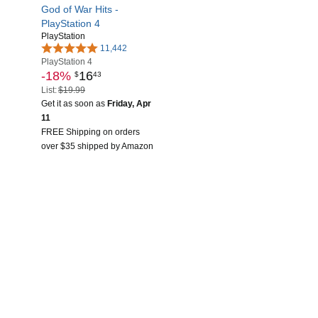
God of War Hits -
PlayStation 4
PlayStation
11,442
PlayStation 4
-18%
16
$
43
List:
$19.99
Get it as soon as
Friday, Apr
11
FREE Shipping on orders
over $35 shipped by Amazon