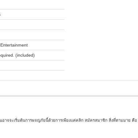
5
Entertainment
equired. (included)
ณอาจจะเริ่มต้นการผจญภัยนี้ด้วยการเพียงแค่คลิก สมัครสมาชิก สิ่งที่ตามมาย คื