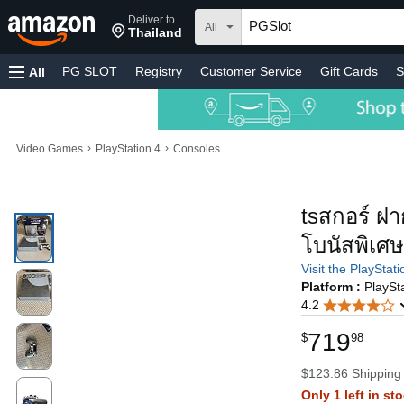
Deliver to
All
Thailand
PG SLOT
Registry
Customer Service
Gift Cards
S
All
›
›
Video Games
PlayStation 4
Consoles
tsสกอร์ ฝา
โบนัสพิเศ
Visit the PlayStat
Platform :
PlaySt
4.2
719
$
98
$123.86 Shipping
Only 1 left in st