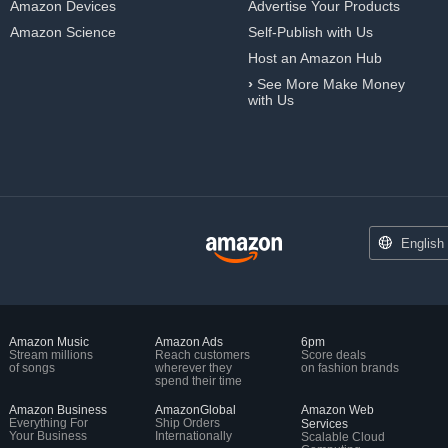
Amazon Devices
Advertise Your Products
Amazon Science
Self-Publish with Us
Host an Amazon Hub
›
See More Make Money
with Us
English
Amazon Music
Amazon Ads
6pm
Stream millions
Reach customers
Score deals
of songs
wherever they
on fashion brands
spend their time
Amazon Business
AmazonGlobal
Amazon Web
Everything For
Ship Orders
Services
Your Business
Internationally
Scalable Cloud