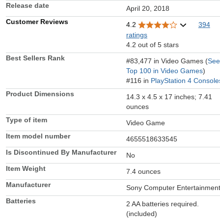
Release date
April 20, 2018
Customer Reviews
4.2
394
ratings
4.2 out of 5 stars
Best Sellers Rank
#83,477 in Video Games (
See
Top 100 in Video Games
)
#116 in
PlayStation 4 Console
Product Dimensions
14.3 x 4.5 x 17 inches; 7.41
ounces
Type of item
Video Game
Item model number
4655518633545
Is Discontinued By Manufacturer
No
Item Weight
7.4 ounces
Manufacturer
Sony Computer Entertainmen
Batteries
2 AA batteries required.
(included)