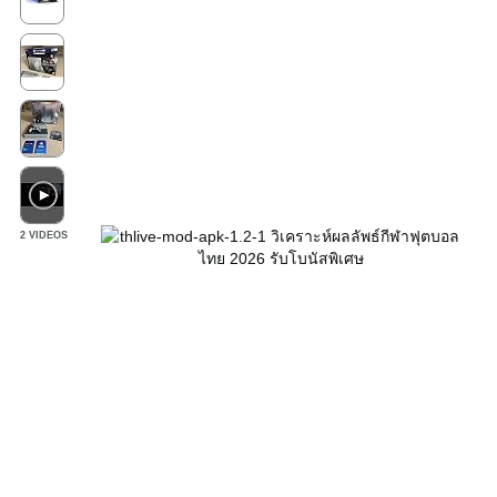
2 VIDEOS