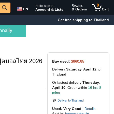
0
Returns
Hello, sign in
EN
& Orders
Cart
Account & Lists
Get free shipping to Thailand
าฟุตบอลไทย 2026
Buy used:
$860.85
Delivery
Saturday, April 12
to
Thailand
Or fastest delivery
Thursday,
April 10
. Order within
16 hrs 8
mins
Deliver to
Thailand
Used: Very Good
|
Details
Sold by
jerseys4thewin