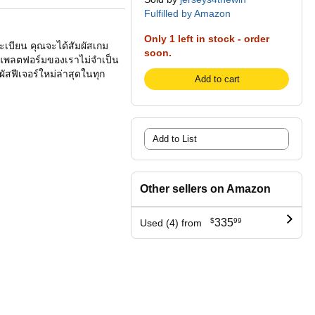
Fulfilled by Amazon
Only 1 left in stock - order
ะเบียน คุณจะได้สัมผัสเกม
soon.
้ แพลตฟอร์มของเราไม่จำเป็น
ัสฟีเจอร์ใหม่ล่าสุดในทุก
Add to cart
Add to List
Other sellers on Amazon
$
335
99
Used (4) from