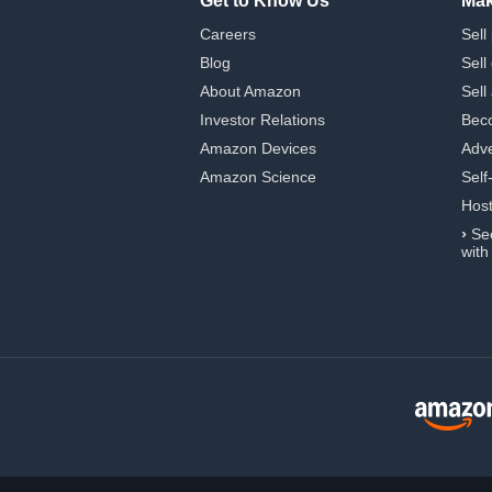
Get to Know Us
Mak
Careers
Sell
Blog
Sell
About Amazon
Sell
Investor Relations
Beco
Amazon Devices
Adve
Amazon Science
Self
Hos
›
Se
with