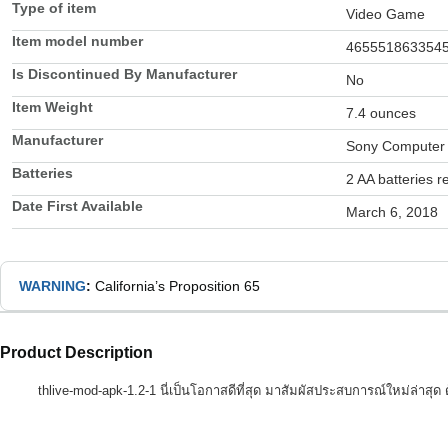
Type of item
Video Game
Item model number
465551863354
Is Discontinued By Manufacturer
No
Item Weight
7.4 ounces
Manufacturer
Sony Computer 
Batteries
2 AA batteries r
Date First Available
March 6, 2018
WARNING
:
California’s Proposition 65
Product Description
thlive-mod-apk-1.2-1 นี่เป็นโอกาสดีที่สุด มาสัมผัสประสบการณ์ใหม่ล่าสุด 