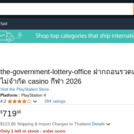
Sell
the-government-lottery-office ฝากถอนรวดเ
ไม่จำกัด casino กีฬา 2026
Visit the PlayStation Store
Platform :
PlayStation 4
4.2
394 ratings
719
$
98
$123.86 Shipping & Import Charges to Thailand
Details
Only 1 left in stock - order soon.