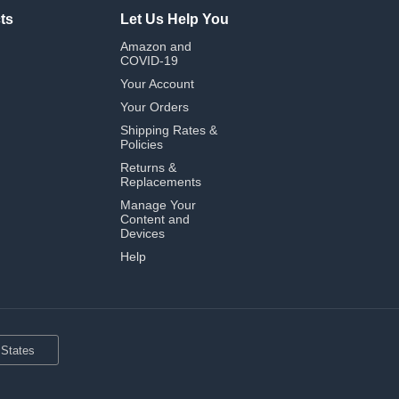
ts
Let Us Help You
Amazon and
COVID-19
Your Account
Your Orders
Shipping Rates &
Policies
Returns &
Replacements
Manage Your
Content and
Devices
Help
 States