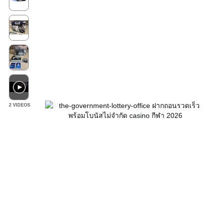
2 VIDEOS