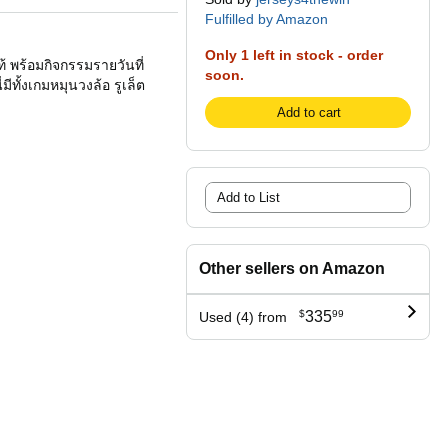
Fulfilled by Amazon
Only 1 left in stock - order
ท้ พร้อมกิจกรรมรายวันที่
soon.
มีทั้งเกมหมุนวงล้อ รูเล็ต
Add to cart
Add to List
Other sellers on Amazon
$
335
99
Used (4) from