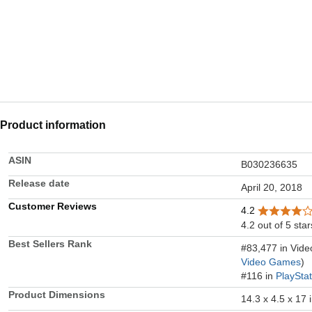
Product information
ASIN
B030236635
Release date
April 20, 2018
Customer Reviews
4.2
4.2 out of 5 star
Best Sellers Rank
#83,477 in Vid
Video Games
)
#116 in
PlaySta
Product Dimensions
14.3 x 4.5 x 17