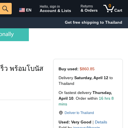
0
Returns
Hello, sign in
EN
& Orders
Cart
Account & Lists
Get free shipping to Thailand
ร็ว พร้อมโบนัส
Buy used:
$860.85
Delivery
Saturday, April 12
to
Thailand
Or fastest delivery
Thursday,
April 10
. Order within
16 hrs 8
mins
Deliver to
Thailand
Used: Very Good
|
Details
Sold by
jerseys4thewin