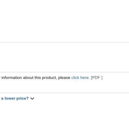
 information about this product, please
click here.
[PDF ]
t a lower price?