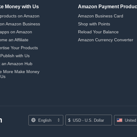
e Money with Us
Amazon Payment Produc
 products on Amazon
Amazon Business Card
 on Amazon Business
Shop with Points
 apps on Amazon
Reload Your Balance
me an Affiliate
Amazon Currency Converter
rtise Your Products
-Publish with Us
t an Amazon Hub
e More Make Money
 Us
English
$
USD - U.S. Dollar
United