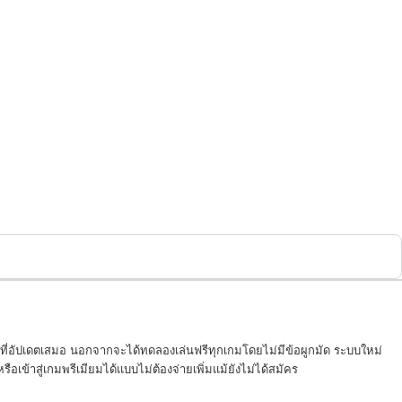
ห์ที่อัปเดตเสมอ นอกจากจะได้ทดลองเล่นฟรีทุกเกมโดยไม่มีข้อผูกมัด ระบบใหม่
ือเข้าสู่เกมพรีเมียมได้แบบไม่ต้องจ่ายเพิ่มแม้ยังไม่ได้สมัคร