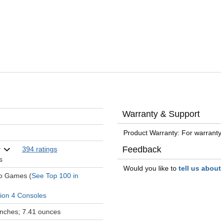
Warranty & Support
Product Warranty: For warranty
Feedback
394 ratings
s
Would you like to
tell us abou
eo Games (
See Top 100 in
tion 4 Consoles
 inches; 7.41 ounces