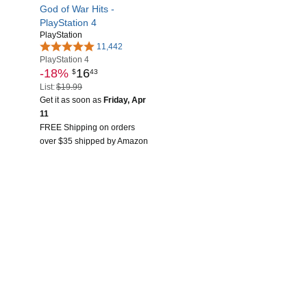
God of War Hits -
PlayStation 4
PlayStation
11,442
PlayStation 4
-18%
16
$
43
List:
$19.99
Get it as soon as
Friday, Apr
11
FREE Shipping on orders
over $35 shipped by Amazon