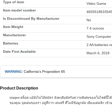
Type of item
Video Game
Item model number
465551863354
Is Discontinued By Manufacturer
No
Item Weight
7.4 ounces
Manufacturer
Sony Computer 
Batteries
2 AA batteries r
Date First Available
March 6, 2018
WARNING
:
California’s Proposition 65
Product Description
starpro-สล็อต แม้ยังไม่ได้สมัคร ยังคงสัมผัสกับความพิเศษของเว็บไซต์นี้ได
ของคุณ จุดเด่นของเรา อยู่ที่การ เล่นฟรี ที่ไม่มีข้อผูกมัด เพียงแค่คลิก เข้า