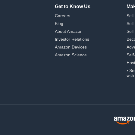
Get to Know Us
Mak
Careers
Sell
Blog
Sell
About Amazon
Sell
Investor Relations
Beco
Amazon Devices
Adve
Amazon Science
Self
Hos
›
Se
with