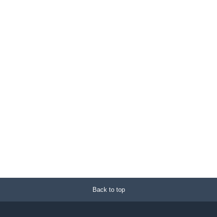
Back to top