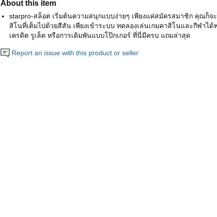
About this item
starpro-สล็อต เริ่มต้นความสนุกแบบง่ายๆ เพียงแค่สมัครสมาชิก คุณก็
สิโนที่เต็มไปด้วยสีสัน เพียงเข้าระบบ ทดลองเล่นเกมคาสิโนและกีฬาได้ฟ
เครดิต รูเล็ต หรือการเดิมพันแบบโป๊กเกอร์ ที่นี่มีครบ แถมล่าสุด
Report an issue with this product or seller