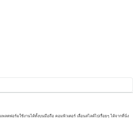
พลตฟอร์มใช้งานได้ทั้งบนมือถือ คอมพิวเตอร์ เลื่อนสไลด์ไปเรื่อยๆ ได้จากที่นั่ง