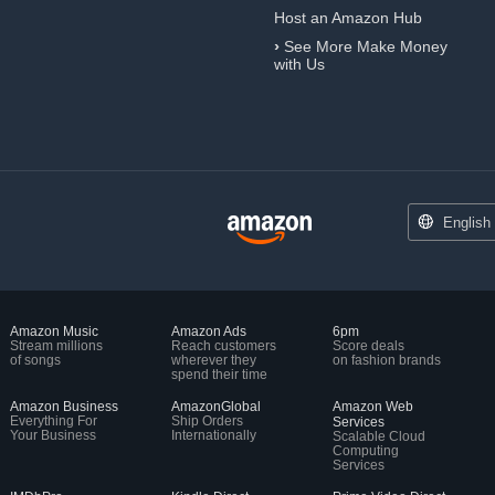
Host an Amazon Hub
›
See More Make Money
with Us
English
Amazon Music
Amazon Ads
6pm
Stream millions
Reach customers
Score deals
of songs
wherever they
on fashion brands
spend their time
Amazon Business
AmazonGlobal
Amazon Web
Everything For
Ship Orders
Services
Your Business
Internationally
Scalable Cloud
Computing
Services