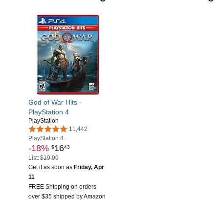
God of War Hits -
PlayStation 4
PlayStation
11,442
PlayStation 4
-18%
16
$
43
List:
$19.99
Get it as soon as
Friday, Apr
11
FREE Shipping on orders
over $35 shipped by Amazon