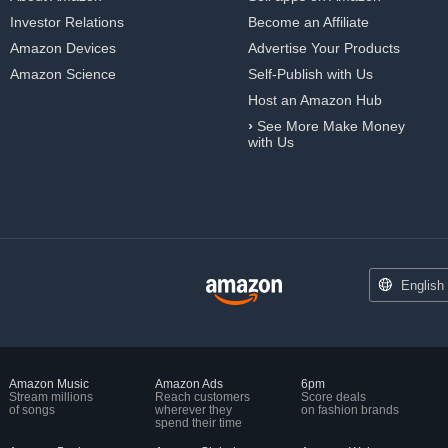
Investor Relations
Become an Affiliate
Amazon Devices
Advertise Your Products
Amazon Science
Self-Publish with Us
Host an Amazon Hub
›
See More Make Money
with Us
English
Amazon Music
Amazon Ads
6pm
Stream millions
Reach customers
Score deals
of songs
wherever they
on fashion brands
spend their time