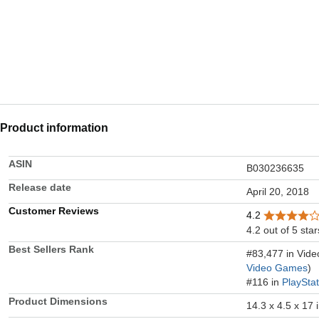
Product information
ASIN
B030236635
Release date
April 20, 2018
Customer Reviews
4.2
4.2 out of 5 star
Best Sellers Rank
#83,477 in Vid
Video Games
)
#116 in
PlaySta
Product Dimensions
14.3 x 4.5 x 17