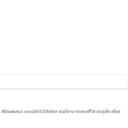
ที่อัปเดตเสมอ และแม้ยังไม่ได้สมัคร คุณก็สามารถเล่นฟรีได้ เล่นรูเล็ต สล็อต