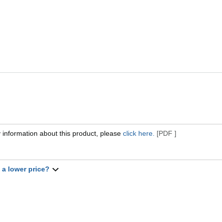
 information about this product, please
click here.
[PDF ]
t a lower price?