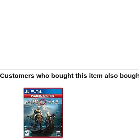
Customers who bought this item also bough