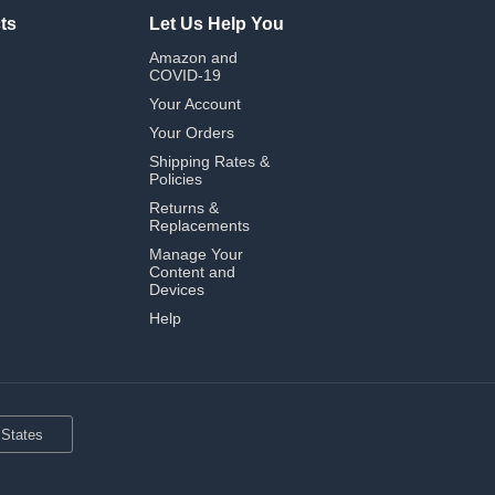
ts
Let Us Help You
Amazon and
COVID-19
Your Account
Your Orders
Shipping Rates &
Policies
Returns &
Replacements
Manage Your
Content and
Devices
Help
 States