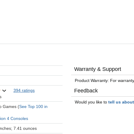
Warranty & Support
Product Warranty: For warranty
Feedback
394 ratings
s
Would you like to
tell us abou
eo Games (
See Top 100 in
tion 4 Consoles
 inches; 7.41 ounces