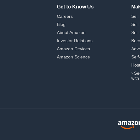
Get to Know Us
Mak
Careers
Sell
Blog
Sell
About Amazon
Sell
Investor Relations
Beco
Amazon Devices
Adve
Amazon Science
Self
Hos
›
Se
with