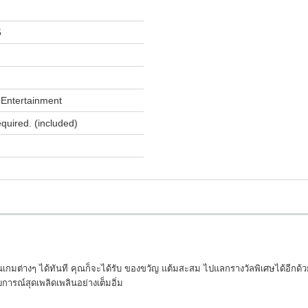
5
Entertainment
equired. (included)
่นเกมต่างๆ ได้ทันที คุณก็จะได้รับ ของขวัญ แต้มสะสม ไปแลกรางวัลพิเศษได้อีกด
สบการณ์สุดเพลิดเพลินอย่างเต็มอิ่ม