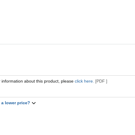
 information about this product, please
click here.
[PDF ]
t a lower price?