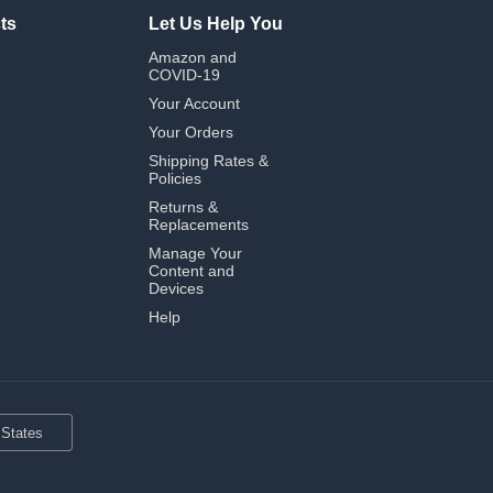
ts
Let Us Help You
Amazon and
COVID-19
Your Account
Your Orders
Shipping Rates &
Policies
Returns &
Replacements
Manage Your
Content and
Devices
Help
 States