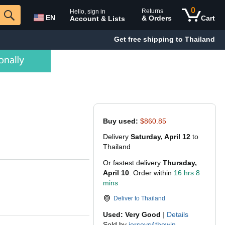
0
Returns
Hello, sign in
EN
& Orders
Cart
Account & Lists
Get free shipping to Thailand
Buy used:
$860.85
Delivery
Saturday, April 12
to
Thailand
Or fastest delivery
Thursday,
April 10
. Order within
16 hrs 8
mins
Deliver to
Thailand
Used: Very Good
|
Details
Sold by
jerseys4thewin