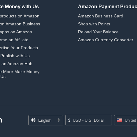
e Money with Us
Amazon Payment Produc
 products on Amazon
Amazon Business Card
 on Amazon Business
Shop with Points
 apps on Amazon
Reload Your Balance
me an Affiliate
Amazon Currency Converter
rtise Your Products
-Publish with Us
t an Amazon Hub
e More Make Money
 Us
English
$
USD - U.S. Dollar
United