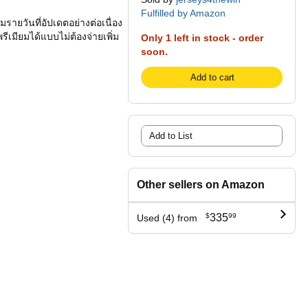
Fulfilled by Amazon
รายวันที่อัปเดตอย่างต่อเนื่อง
รีเมียมได้แบบไม่ต้องจ่ายเพิ่ม
Only 1 left in stock - order
soon.
Add to cart
Add to List
Other sellers on Amazon
$
335
99
Used (4) from