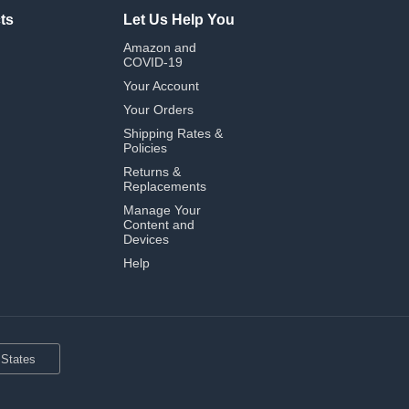
ts
Let Us Help You
Amazon and
COVID-19
Your Account
Your Orders
Shipping Rates &
Policies
Returns &
Replacements
Manage Your
Content and
Devices
Help
 States