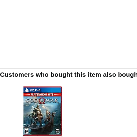
Customers who bought this item also bough