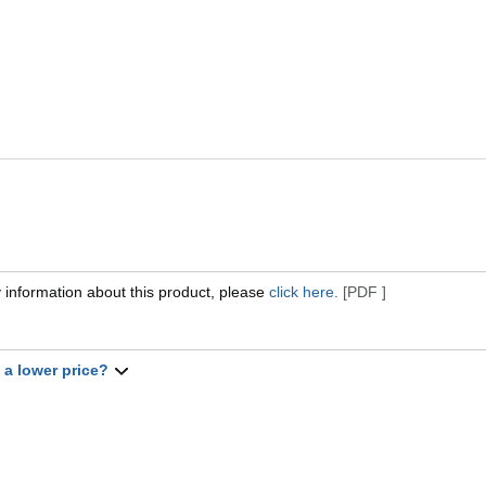
 information about this product, please
click here.
[PDF ]
t a lower price?