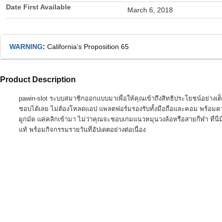
Date First Available
March 6, 2018
WARNING
:
California’s Proposition 65
Product Description
pawin-slot ระบบสมาชิกออกแบบมาเพื่อให้คุณเข้าถึงสิทธิประโยชน์อย่างเต็ม
ชอบได้เลย ไม่ต้องโหลดแอป แพลตฟอร์มรองรับทั้งมือถือและคอม พร้อมคว
ผูกมัด แค่คลิกเข้ามา ไม่ว่าคุณจะชอบเกมแนวหมุนวงล้อหรือสายกีฬา ที่นี่
แท้ พร้อมกิจกรรมรายวันที่อัปเดตอย่างต่อเนื่อง