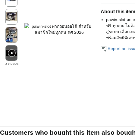
About this ite
pawin-slot อยา
ฟรี ทุกเกม ไม่ต้
สู่ระบบ เลือกเ
พร้อมสิทธิพิเศ
Report an issue
2 VIDEOS
Customers who bought this item also bough