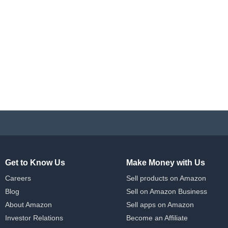
Get to Know Us
Make Money with Us
Careers
Sell products on Amazon
Blog
Sell on Amazon Business
About Amazon
Sell apps on Amazon
Investor Relations
Become an Affiliate