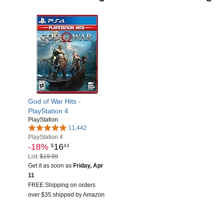
God of War Hits -
PlayStation 4
PlayStation
11,442
PlayStation 4
-18%
16
$
43
List:
$19.99
Get it as soon as
Friday, Apr
11
FREE Shipping on orders
over $35 shipped by Amazon