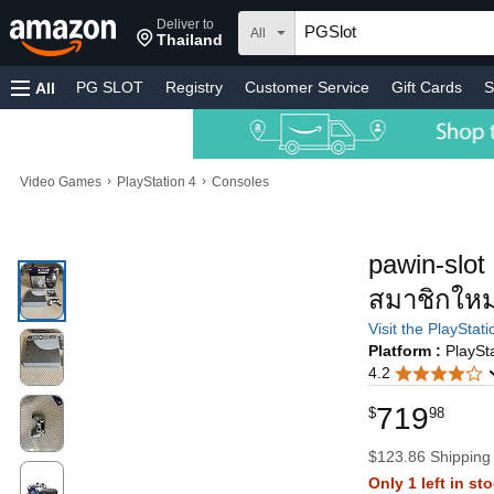
Deliver to
All
Thailand
PG SLOT
Registry
Customer Service
Gift Cards
S
All
›
›
Video Games
PlayStation 4
Consoles
pawin-slo
สมาชิกใหม
Visit the PlayStat
Platform :
PlaySt
4.2
719
$
98
$123.86 Shipping
Only 1 left in st