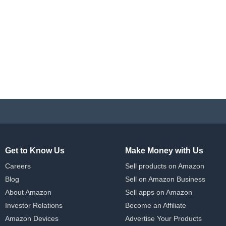
Get to Know Us
Make Money with Us
Careers
Sell products on Amazon
Blog
Sell on Amazon Business
About Amazon
Sell apps on Amazon
Investor Relations
Become an Affiliate
Amazon Devices
Advertise Your Products