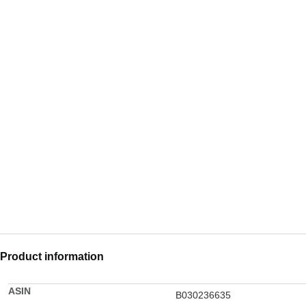
Product information
ASIN
B030236635