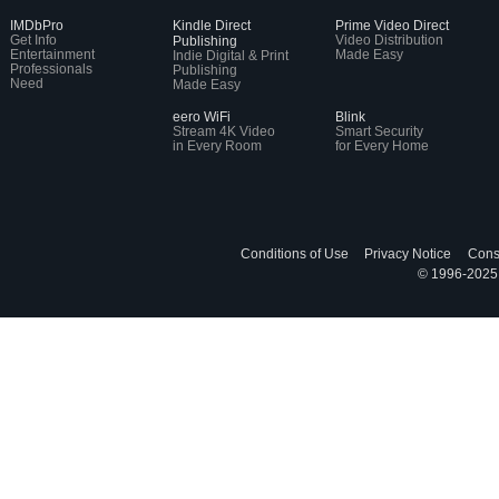
IMDbPro
Kindle Direct
Prime Video Direct
Get Info
Video Distribution
Publishing
Entertainment
Made Easy
Indie Digital & Print
Professionals
Publishing
Need
Made Easy
eero WiFi
Blink
Stream 4K Video
Smart Security
in Every Room
for Every Home
Conditions of Use
Privacy Notice
Cons
© 1996-2025, 