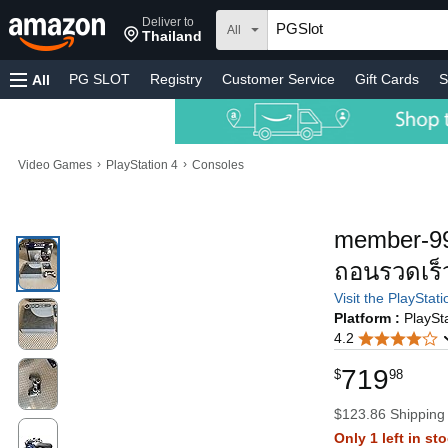
Deliver to
All
Thailand
PG SLOT
Registry
Customer Service
Gift Cards
S
All
›
›
Video Games
PlayStation 4
Consoles
member-99
ถอนรวดเร็
Visit the PlayStat
Platform :
PlaySt
4.2
719
$
98
$123.86 Shipping
Only 1 left in st