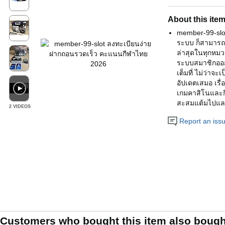
About this ite
member-99-slot
ระบบ ก็สามารถท
ล่าสุดในทุกหมว
ระบบสมาชิกออกแ
เต็มที่ ไม่ว่าจ
อัปเดตเสมอ เรื่
เกมคาสิโนและกี
สะสมแต้มไปแล
2 VIDEOS
Report an issue
Customers who bought this item also bough