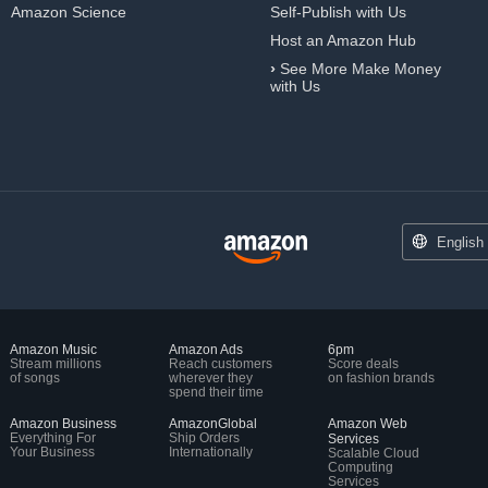
Amazon Science
Self-Publish with Us
Host an Amazon Hub
›
See More Make Money
with Us
English
Amazon Music
Amazon Ads
6pm
Stream millions
Reach customers
Score deals
of songs
wherever they
on fashion brands
spend their time
Amazon Business
AmazonGlobal
Amazon Web
Everything For
Ship Orders
Services
Your Business
Internationally
Scalable Cloud
Computing
Services