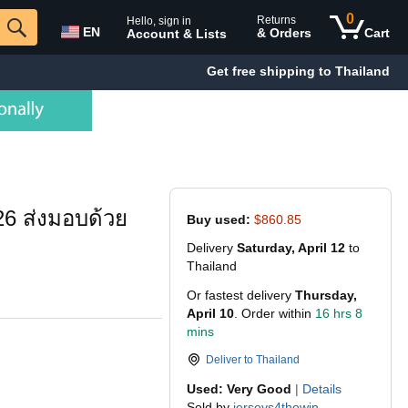
0
Returns
Hello, sign in
EN
& Orders
Cart
Account & Lists
Get free shipping to Thailand
26 ส่งมอบด้วย
Buy used:
$860.85
Delivery
Saturday, April 12
to
Thailand
Or fastest delivery
Thursday,
April 10
. Order within
16 hrs 8
mins
Deliver to
Thailand
Used: Very Good
|
Details
Sold by
jerseys4thewin