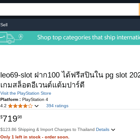
Sell
leo69-slot ฝาก100 ได้ฟรีสปินใน pg slot 20
เกมสล็อตอีเวนต์แต้มปาร์ตี
Visit the PlayStation Store
Platform :
PlayStation 4
4.2
394 ratings
719
$
98
$123.86 Shipping & Import Charges to Thailand
Details
Only 1 left in stock - order soon.