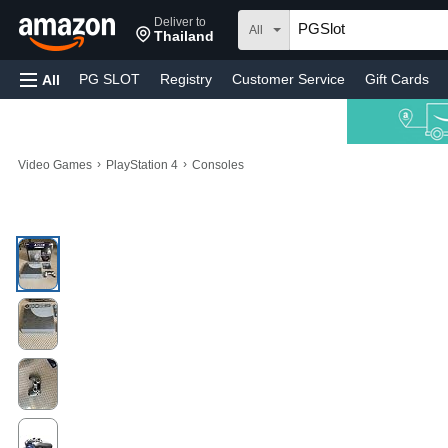
Deliver to
All
Thailand
PG SLOT
Registry
Customer Service
Gift Cards
All
›
›
Video Games
PlayStation 4
Consoles