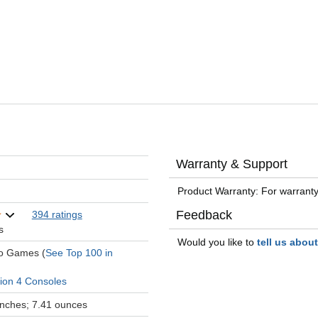
Warranty & Support
Product Warranty: For warranty
Feedback
394 ratings
s
Would you like to
tell us abou
eo Games (
See Top 100 in
tion 4 Consoles
 inches; 7.41 ounces