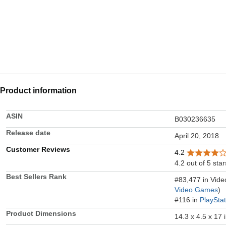
Product information
ASIN
B030236635
Release date
April 20, 2018
Customer Reviews
4.2
4.2 out of 5 star
Best Sellers Rank
#83,477 in Vid
Video Games
)
#116 in
PlaySta
Product Dimensions
14.3 x 4.5 x 17