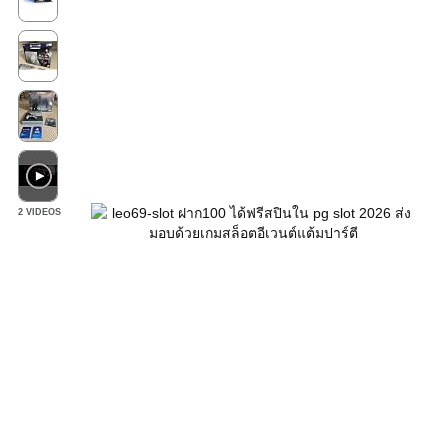
2 VIDEOS