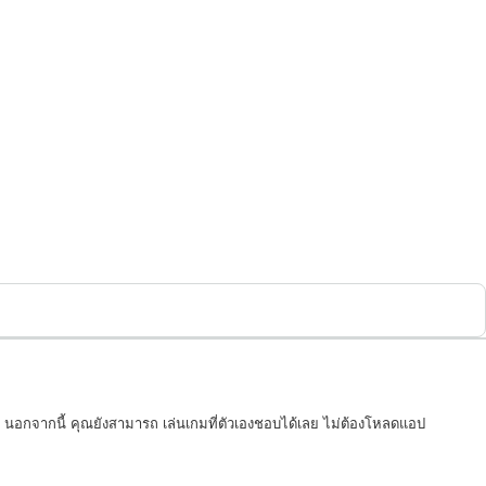
อ นอกจากนี้ คุณยังสามารถ เล่นเกมที่ตัวเองชอบได้เลย ไม่ต้องโหลดแอป