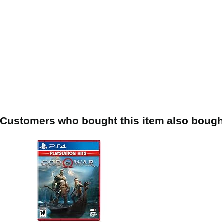
Customers who bought this item also bough