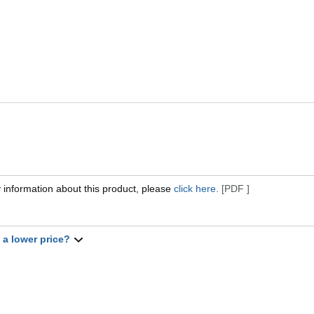
 information about this product, please
click here.
[PDF ]
t a lower price?