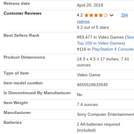
Release date
April 20, 2018
Customer Reviews
4.2
394
ratings
4.2 out of 5 stars
Best Sellers Rank
#83,477 in Video Games (
See
Top 100 in Video Games
)
#116 in
PlayStation 4 Console
Product Dimensions
14.3 x 4.5 x 17 inches; 7.41
ounces
Type of item
Video Game
Item model number
4655518633545
Is Discontinued By Manufacturer
No
Item Weight
7.4 ounces
Manufacturer
Sony Computer Entertainmen
Batteries
2 AA batteries required.
(included)