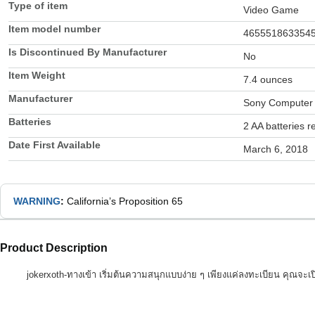
Type of item
Video Game
Item model number
465551863354
Is Discontinued By Manufacturer
No
Item Weight
7.4 ounces
Manufacturer
Sony Computer 
Batteries
2 AA batteries r
Date First Available
March 6, 2018
WARNING
:
California’s Proposition 65
Product Description
jokerxoth-ทางเข้า เริ่มต้นความสนุกแบบง่าย ๆ เพียงแค่ลงทะเบียน คุณจะเ