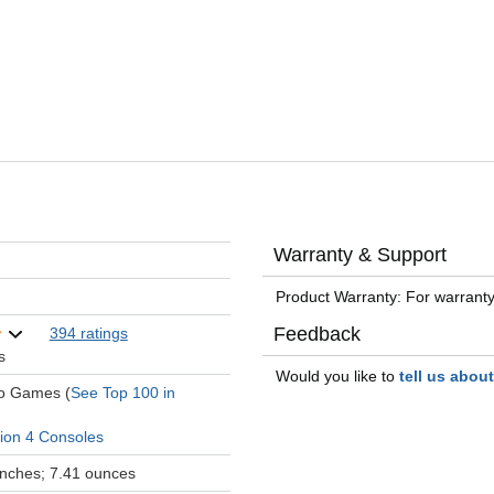
Warranty & Support
Product Warranty: For warranty
Feedback
394 ratings
s
Would you like to
tell us abou
eo Games (
See Top 100 in
tion 4 Consoles
 inches; 7.41 ounces