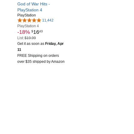
God of War Hits -
PlayStation 4
PlayStation
11,442
PlayStation 4
-18%
16
$
43
List:
$19.99
Get it as soon as
Friday, Apr
11
FREE Shipping on orders
over $35 shipped by Amazon