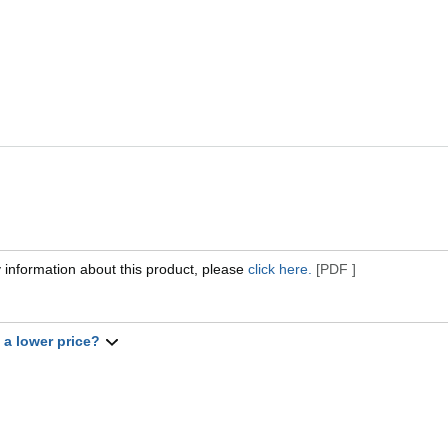
 information about this product, please
click here.
[PDF ]
t a lower price?