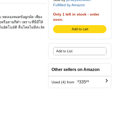
Fulfilled by Amazon
Only 1 left in stock - order
กม ทดลองหมดข้อผูกมัด เพียง
soon.
ือสายกีฬา เพราะที่นี่มีให้
ัตโนมัติ ลื่นไหลไม่มีสะงัด
Add to cart
Add to List
Other sellers on Amazon
$
335
99
Used (4) from