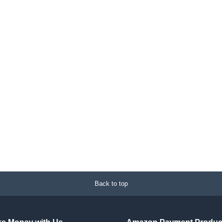
Back to top