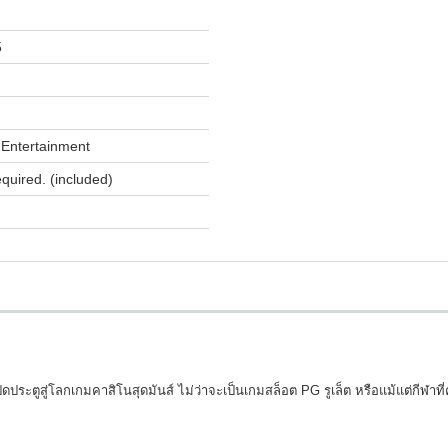
5
Entertainment
equired. (included)
ปิดประตูสู่โลกเกมคาสิโนสุดมันส์ ไม่ว่าจะเป็นเกมสล็อต PG รูเล็ต หรือแม้แต่กี