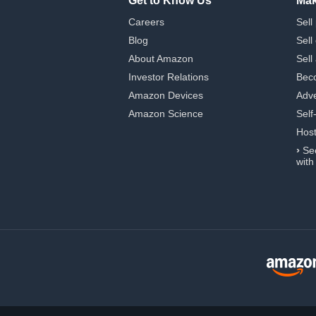
Get to Know Us
Mak
Careers
Sell
Blog
Sell
About Amazon
Sell
Investor Relations
Beco
Amazon Devices
Adve
Amazon Science
Self
Hos
›
Se
with