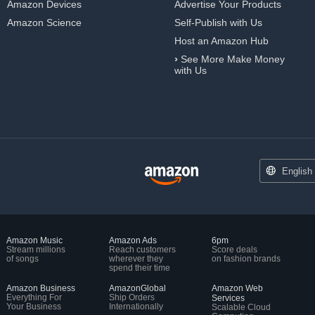
Amazon Devices
Advertise Your Products
Amazon Science
Self-Publish with Us
Host an Amazon Hub
›
See More Make Money
with Us
English
Amazon Music
Amazon Ads
6pm
Stream millions
Reach customers
Score deals
of songs
wherever they
on fashion brands
spend their time
Amazon Business
AmazonGlobal
Amazon Web
Everything For
Ship Orders
Services
Your Business
Internationally
Scalable Cloud