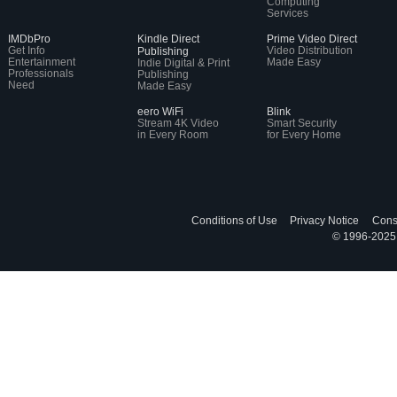
Computing
Services
IMDbPro
Kindle Direct
Prime Video Direct
Get Info
Video Distribution
Publishing
Entertainment
Made Easy
Indie Digital & Print
Professionals
Publishing
Need
Made Easy
eero WiFi
Blink
Stream 4K Video
Smart Security
in Every Room
for Every Home
Conditions of Use
Privacy Notice
Cons
© 1996-2025, 