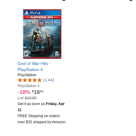
God of War Hits -
PlayStation 4
PlayStation
11,442
PlayStation 4
-18%
16
$
43
List:
$19.99
Get it as soon as
Friday, Apr
11
FREE Shipping on orders
over $35 shipped by Amazon