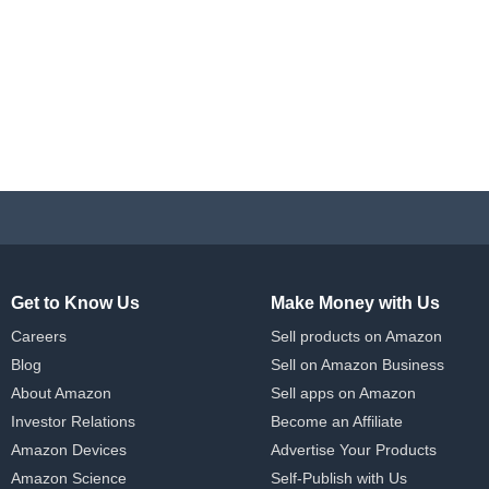
Get to Know Us
Make Money with Us
Careers
Sell products on Amazon
Blog
Sell on Amazon Business
About Amazon
Sell apps on Amazon
Investor Relations
Become an Affiliate
Amazon Devices
Advertise Your Products
Amazon Science
Self-Publish with Us