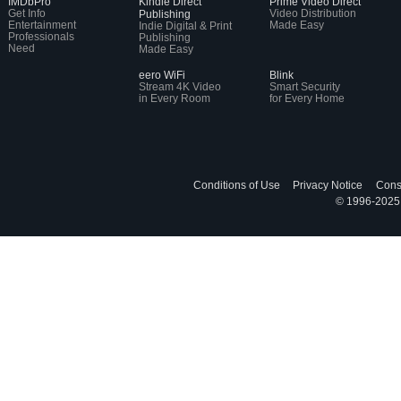
IMDbPro
Kindle Direct
Prime Video Direct
Get Info
Video Distribution
Publishing
Entertainment
Made Easy
Indie Digital & Print
Professionals
Publishing
Need
Made Easy
eero WiFi
Blink
Stream 4K Video
Smart Security
in Every Room
for Every Home
Conditions of Use
Privacy Notice
Cons
© 1996-2025, 