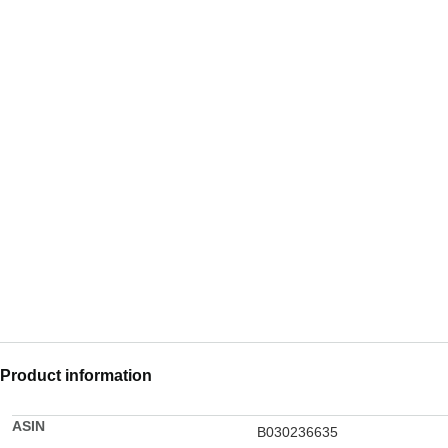
Product information
ASIN
B030236635