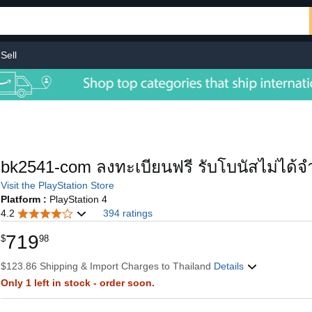
Sell
bk2541-com ลงทะเบียนฟรี รับโบนัสไม่ได้จ
Visit the PlayStation Store
Platform :
PlayStation 4
4.2
394 ratings
719
$
98
$123.86 Shipping & Import Charges to Thailand
Details
Only 1 left in stock - order soon.