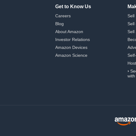
Get to Know Us
Mak
Careers
Sell
Blog
Sell
About Amazon
Sell
Investor Relations
Beco
Amazon Devices
Adve
Amazon Science
Self
Hos
›
Se
with