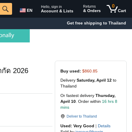
0
Returns
Hello, sign in
EN
& Orders
Cart
Account & Lists
Get free shipping to Thailand
ำกัด 2026
Buy used:
$860.85
Delivery
Saturday, April 12
to
Thailand
Or fastest delivery
Thursday,
April 10
. Order within
16 hrs 8
mins
Deliver to
Thailand
Used: Very Good
|
Details
Sold by
jerseys4thewin