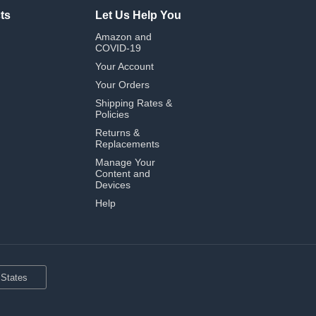
ts
Let Us Help You
Amazon and
COVID-19
Your Account
Your Orders
Shipping Rates &
Policies
Returns &
Replacements
Manage Your
Content and
Devices
Help
 States