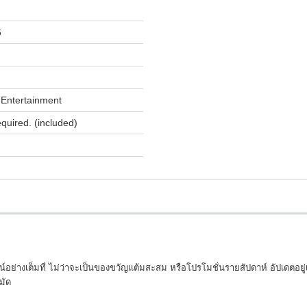
5
Entertainment
equired. (included)
่างเต็มที่ ไม่ว่าจะเป็นของขวัญแต้มสะสม หรือโปรโมชั่นรายสัปดาห์ อัปเดตอยู่เส
มัด