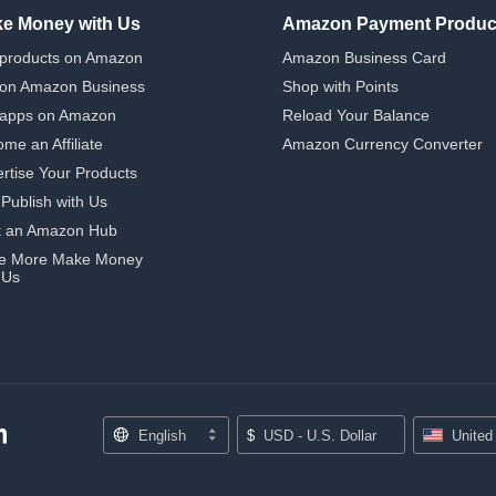
e Money with Us
Amazon Payment Produc
 products on Amazon
Amazon Business Card
 on Amazon Business
Shop with Points
 apps on Amazon
Reload Your Balance
me an Affiliate
Amazon Currency Converter
rtise Your Products
-Publish with Us
t an Amazon Hub
e More Make Money
 Us
English
$
USD - U.S. Dollar
United