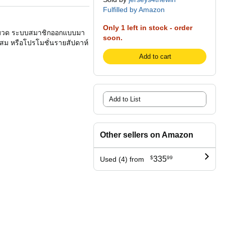
Fulfilled by Amazon
Only 1 left in stock - order
ทุกหมวด ระบบสมาชิกออกแบบมา
soon.
สะสม หรือโปรโมชั่นรายสัปดาห์
Add to cart
Add to List
Other sellers on Amazon
$
335
99
Used (4) from