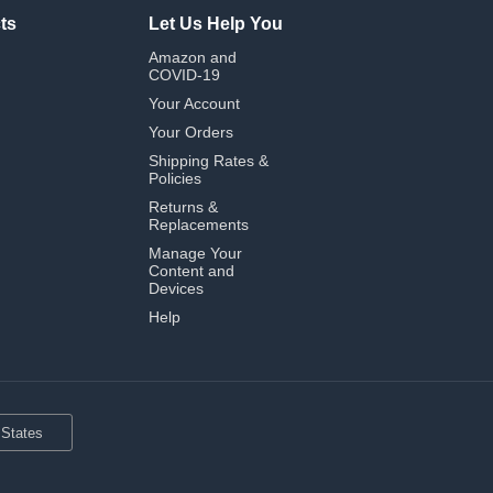
ts
Let Us Help You
Amazon and
COVID-19
Your Account
Your Orders
Shipping Rates &
Policies
Returns &
Replacements
Manage Your
Content and
Devices
Help
 States