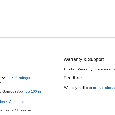
Warranty & Support
Product Warranty: For warranty
Feedback
394 ratings
s
Would you like to
tell us abou
eo Games (
See Top 100 in
tion 4 Consoles
 inches; 7.41 ounces