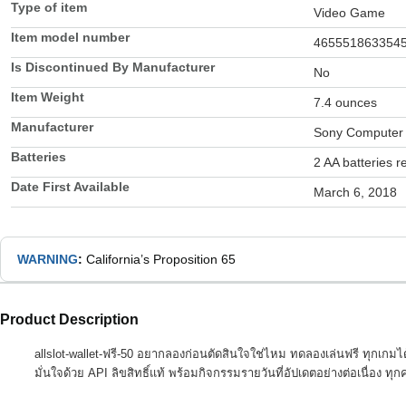
Type of item
Video Game
Item model number
465551863354
Is Discontinued By Manufacturer
No
Item Weight
7.4 ounces
Manufacturer
Sony Computer 
Batteries
2 AA batteries r
Date First Available
March 6, 2018
WARNING
:
California’s Proposition 65
Product Description
allslot-wallet-ฟรี-50 อยากลองก่อนตัดสินใจใช่ไหม ทดลองเล่นฟรี ทุกเกมไ
มั่นใจด้วย API ลิขสิทธิ์แท้ พร้อมกิจกรรมรายวันที่อัปเดตอย่างต่อเนื่อง ทุกค