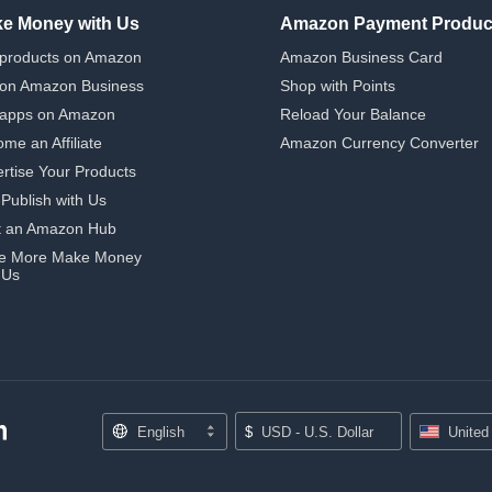
e Money with Us
Amazon Payment Produc
 products on Amazon
Amazon Business Card
 on Amazon Business
Shop with Points
 apps on Amazon
Reload Your Balance
me an Affiliate
Amazon Currency Converter
rtise Your Products
-Publish with Us
t an Amazon Hub
e More Make Money
 Us
English
$
USD - U.S. Dollar
United