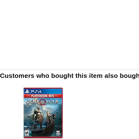
Customers who bought this item also bough