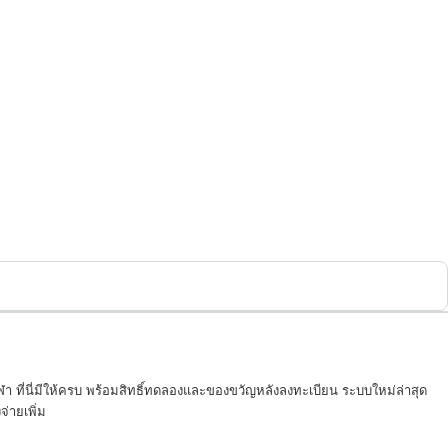
ฬา ที่นี่มีให้ครบ พร้อมสิทธิ์ทดลองและของขวัญหลังลงทะเบียน ระบบใหม่ล่าสุด
จ่ายเพิ่ม