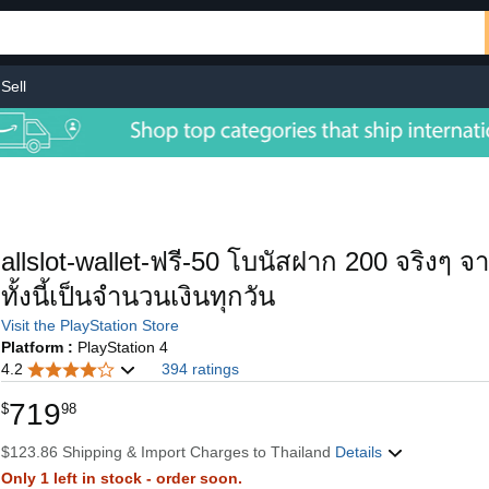
Sell
allslot-wallet-ฟรี-50 โบนัสฝาก 200 จริงๆ 
ทั้งนี้เป็นจำนวนเงินทุกวัน
Visit the PlayStation Store
Platform :
PlayStation 4
4.2
394 ratings
719
$
98
$123.86 Shipping & Import Charges to Thailand
Details
Only 1 left in stock - order soon.