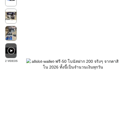
2 VIDEOS