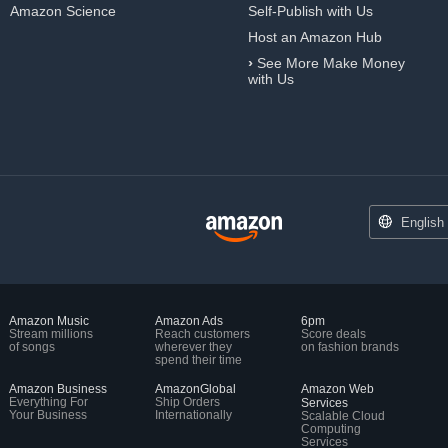
Amazon Science
Self-Publish with Us
Host an Amazon Hub
›
See More Make Money
with Us
English
Amazon Music
Amazon Ads
6pm
Stream millions
Reach customers
Score deals
of songs
wherever they
on fashion brands
spend their time
Amazon Business
AmazonGlobal
Amazon Web
Everything For
Ship Orders
Services
Your Business
Internationally
Scalable Cloud
Computing
Services