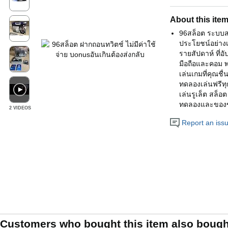
About this ite
96สล็อต ระบบสม
ประโยชน์อย่างเ
รายสัปดาห์ ที่
มือถือและคอม 
เล่นเกมที่คุณช
ทดลองเล่นฟรีทุก
เล่นรูเล็ต สล็อต
ทดลองและของข
2 VIDEOS
Report an issue
Customers who bought this item also bough