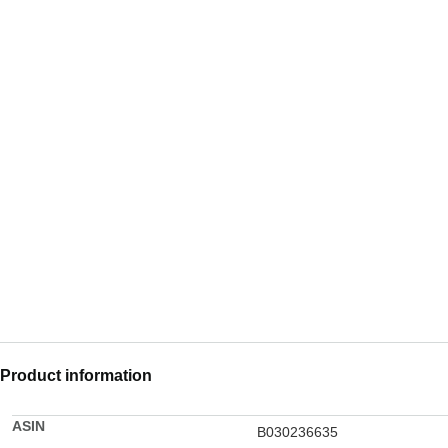
Product information
ASIN
B030236635