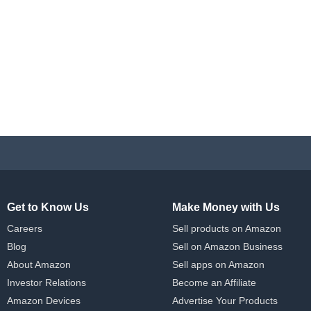
Get to Know Us
Make Money with Us
Careers
Sell products on Amazon
Blog
Sell on Amazon Business
About Amazon
Sell apps on Amazon
Investor Relations
Become an Affiliate
Amazon Devices
Advertise Your Products