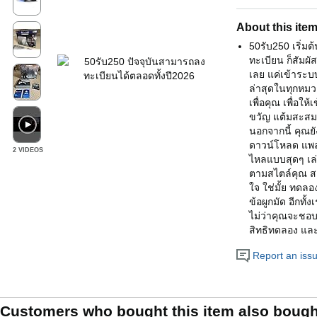
About this ite
50รับ250 เริ่ม
ทะเบียน ก็สัมผั
เลย แค่เข้าระบ
ล่าสุดในทุกหม
เพื่อคุณ เพื่อให
ขวัญ แต้มสะสม 
นอกจากนี้ คุณยั
ดาวน์โหลด แพลต
2 VIDEOS
ไหลแบบสุดๆ เล่
ตามสไตล์คุณ ส
ใจ ใช่มั้ย ทดลอง
ข้อผูกมัด อีกทั้
ไม่ว่าคุณจะชอบเ
สิทธิทดลอง แล
Report an issue
Customers who bought this item also bough