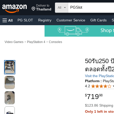
Deliver to
All
Thailand
PG SLOT
Registry
Customer Service
Gift Cards
S
All
›
›
Video Games
PlayStation 4
Consoles
50รับ250 ป
ตลอดทั้งปี
Visit the PlayStat
Platform :
PlaySt
4.2
719
$
98
$123.86 Shipping
Only 1 left in st