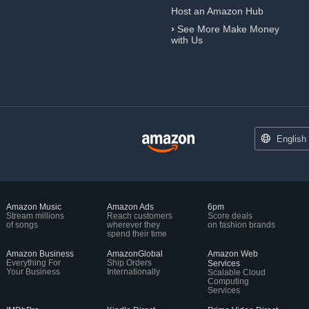
Host an Amazon Hub
›
See More Make Money
with Us
English
Amazon Music
Amazon Ads
6pm
Stream millions
Reach customers
Score deals
of songs
wherever they
on fashion brands
spend their time
Amazon Business
AmazonGlobal
Amazon Web
Everything For
Ship Orders
Services
Your Business
Internationally
Scalable Cloud
Computing
Services