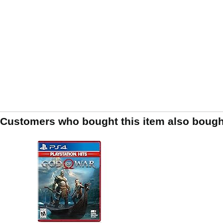
Customers who bought this item also bough