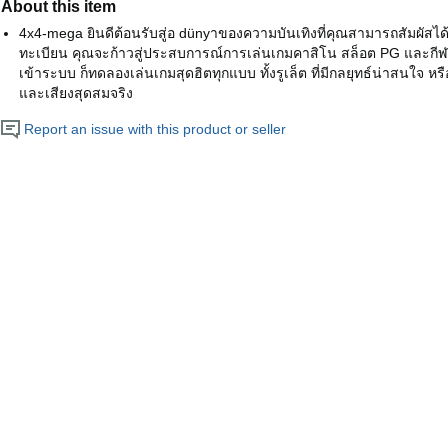
About this item
4x4-mega ยินดีต้อนรับสู่อ dünyาของความบันเทิงที่คุณสามารถสัมผัสได้
ทะเบียน คุณจะก้าวสู่ประสบการณ์การเล่นเกมคาสิโน สล็อต PG และกีฬาฟ
เข้าระบบ ก็ทดลองเล่นเกมสุดฮิตทุกแบบ ทั้งรูเล็ต ที่มีกลยุทธ์น่าสนใจ ห
และเสียงสุดสมจริง
Report an issue with this product or seller