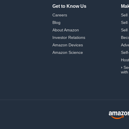
Get to Know Us
Mak
Careers
Sell
Blog
Sell
About Amazon
Sell
Investor Relations
Beco
Amazon Devices
Adve
Amazon Science
Self
Hos
›
Se
with