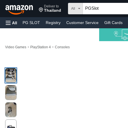
Deliver to
All
Thailand
PG SLOT
Registry
Customer Service
Gift Cards
All
›
›
Video Games
PlayStation 4
Consoles