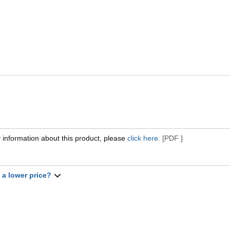
 information about this product, please
click here.
[PDF ]
t a lower price?