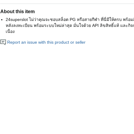
About this item
24superslot ไม่ว่าคุณจะชอบสล็อต PG หรือสายกีฬา ที่นี่มีให้ครบ พร้อ
หลังลงทะเบียน พร้อมระบบใหม่ล่าสุด มั่นใจด้วย API ลิขสิทธิ์แท้ และกิจ
เนื่อง
Report an issue with this product or seller