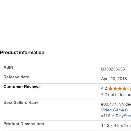
Product information
ASIN
B030236635
Release date
April 20, 2018
Customer Reviews
4.2
4.2 out of 5 star
Best Sellers Rank
#83,477 in Vid
Video Games
)
#116 in
PlaySta
Product Dimensions
14.3 x 4.5 x 17