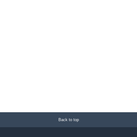
Back to top