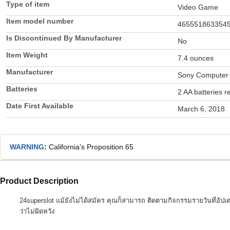
Type of item
Video Game
Item model number
465551863354
Is Discontinued By Manufacturer
No
Item Weight
7.4 ounces
Manufacturer
Sony Computer 
Batteries
2 AA batteries r
Date First Available
March 6, 2018
WARNING
:
California’s Proposition 65
Product Description
24superslot แม้ยังไม่ได้สมัคร คุณก็สามารถ ติดตามกิจกรรมรายวันที่อัปเ
ว่าไม่ผิดหวัง