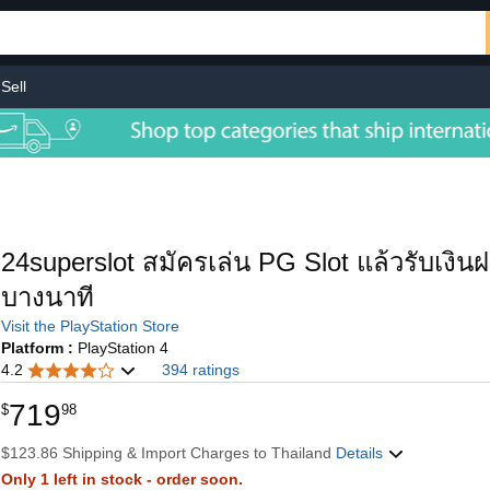
Sell
24superslot สมัครเล่น PG Slot แล้วรับเงิน
บางนาที
Visit the PlayStation Store
Platform :
PlayStation 4
4.2
394 ratings
719
$
98
$123.86 Shipping & Import Charges to Thailand
Details
Only 1 left in stock - order soon.