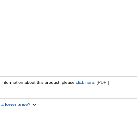
 information about this product, please
click here.
[PDF ]
t a lower price?