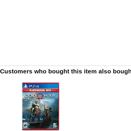
Customers who bought this item also bough