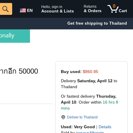
0
Returns
Hello, sign in
EN
& Orders
Cart
Account & Lists
Get free shipping to Thailand
ฝากอีก 50000
Buy used:
$860.85
Delivery
Saturday, April 12
to
Thailand
Or fastest delivery
Thursday,
April 10
. Order within
16 hrs 8
mins
Deliver to
Thailand
Used: Very Good
|
Details
Sold by
jerseys4thewin