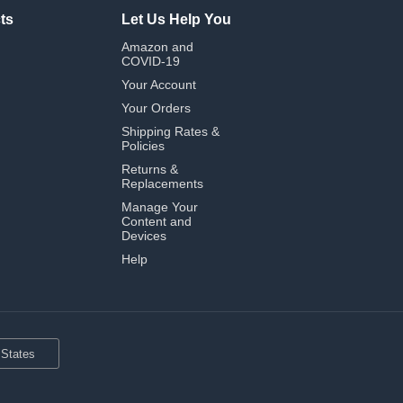
ts
Let Us Help You
Amazon and
COVID-19
Your Account
Your Orders
Shipping Rates &
Policies
Returns &
Replacements
Manage Your
Content and
Devices
Help
 States