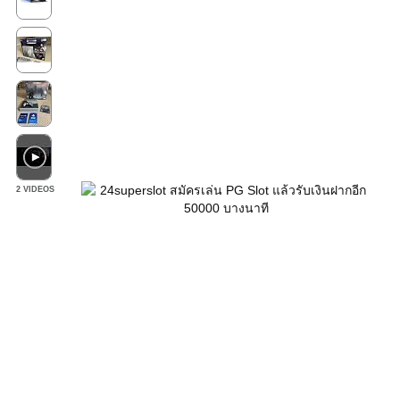
2 VIDEOS