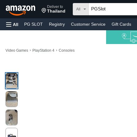
Deliver to
All
Thailand
PG SLOT
Registry
Customer Service
Gift Cards
All
›
›
Video Games
PlayStation 4
Consoles