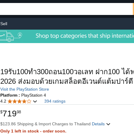
Sell
19รับ100ทํา300ถอน100วอเลท ฝาก100 ได้ฟร
2026 ส่งมอบด้วยเกมสล็อตอีเวนต์แต้มปาร์ตี
Visit the PlayStation Store
Platform :
PlayStation 4
4.2
394 ratings
719
$
98
$123.86 Shipping & Import Charges to Thailand
Details
Only 1 left in stock - order soon.