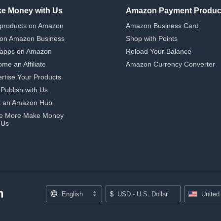
e Money with Us
Amazon Payment Produc
 products on Amazon
Amazon Business Card
 on Amazon Business
Shop with Points
 apps on Amazon
Reload Your Balance
me an Affiliate
Amazon Currency Converter
rtise Your Products
-Publish with Us
t an Amazon Hub
e More Make Money
 Us
English
$
USD - U.S. Dollar
United