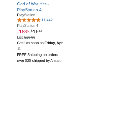
God of War Hits -
PlayStation 4
PlayStation
11,442
PlayStation 4
-18%
16
$
43
List:
$19.99
Get it as soon as
Friday, Apr
11
FREE Shipping on orders
over $35 shipped by Amazon