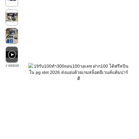
2 VIDEOS