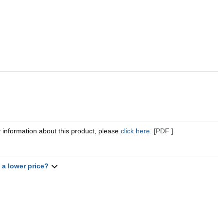
 information about this product, please
click here.
[PDF ]
t a lower price?