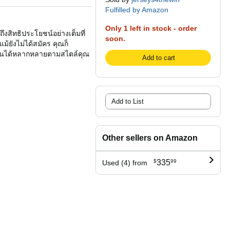
Fulfilled by Amazon
Only 1 left in stock - order
งสิทธิประโยชน์อย่างเต็มที่
soon.
้ยังไม่ได้สมัคร คุณก็
ล่นได้หลากหลายตามสไตล์คุณ
Add to cart
Add to List
Other sellers on Amazon
$
335
99
Used (4) from