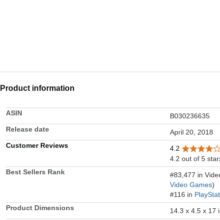
Product information
ASIN
B030236635
Release date
April 20, 2018
Customer Reviews
4.2
4.2 out of 5 star
Best Sellers Rank
#83,477 in Vid
Video Games
)
#116 in
PlaySta
Product Dimensions
14.3 x 4.5 x 17