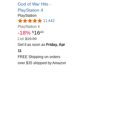
God of War Hits -
PlayStation 4
PlayStation
11,442
PlayStation 4
-18%
16
$
43
List:
$19.99
Get it as soon as
Friday, Apr
11
FREE Shipping on orders
over $35 shipped by Amazon