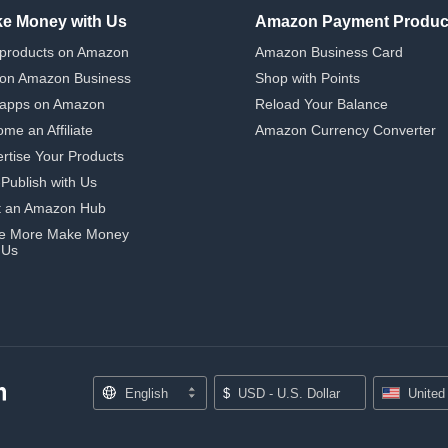
e Money with Us
Amazon Payment Produc
 products on Amazon
Amazon Business Card
 on Amazon Business
Shop with Points
 apps on Amazon
Reload Your Balance
me an Affiliate
Amazon Currency Converter
rtise Your Products
-Publish with Us
t an Amazon Hub
e More Make Money
 Us
English
$
USD - U.S. Dollar
United