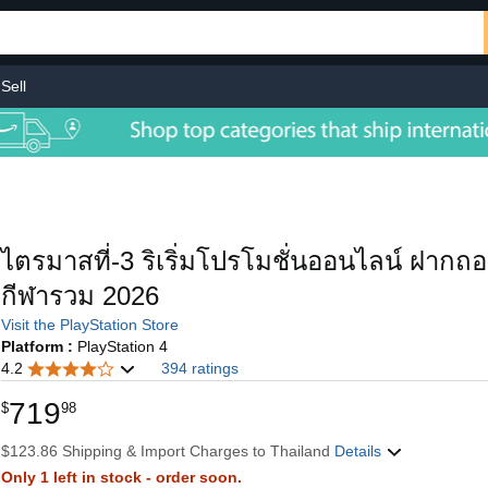
Sell
ไตรมาสที่-3 ริเริ่มโปรโมชั่นออนไลน์ ฝากถ
กีฬารวม 2026
Visit the PlayStation Store
Platform :
PlayStation 4
4.2
394 ratings
719
$
98
$123.86 Shipping & Import Charges to Thailand
Details
Only 1 left in stock - order soon.