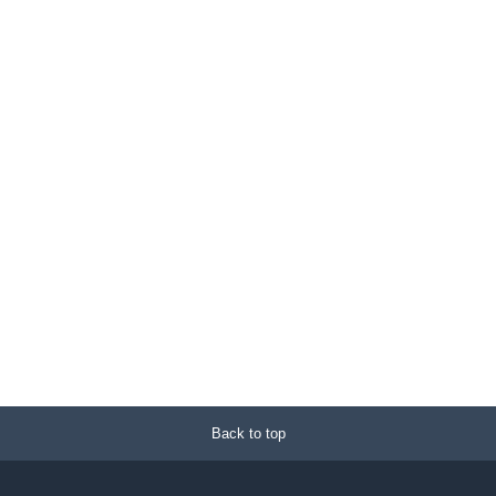
Back to top