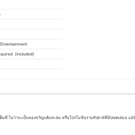
5
Entertainment
equired. (included)
็มที่ ไม่ว่าจะเป็นของขวัญแต้มสะสม หรือโปรโมชั่นรายสัปดาห์ที่อัปเดตเสมอ แม้