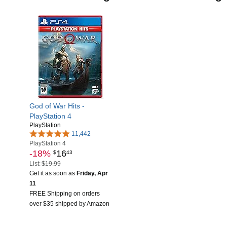
God of War Hits -
PlayStation 4
PlayStation
11,442
PlayStation 4
-18%
16
$
43
List:
$19.99
Get it as soon as
Friday, Apr
11
FREE Shipping on orders
over $35 shipped by Amazon