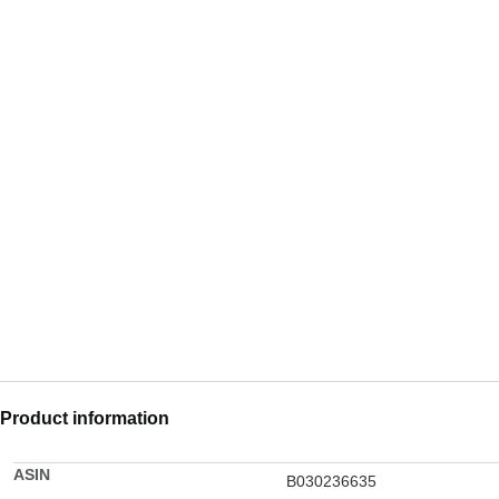
Product information
ASIN
B030236635