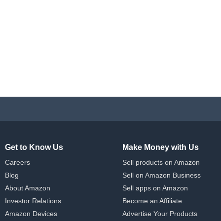
Get to Know Us
Make Money with Us
Careers
Sell products on Amazon
Blog
Sell on Amazon Business
About Amazon
Sell apps on Amazon
Investor Relations
Become an Affiliate
Amazon Devices
Advertise Your Products