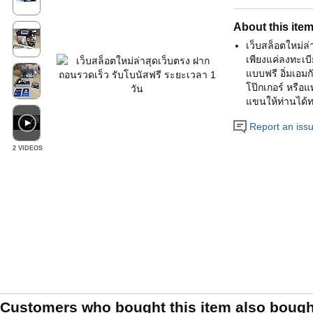
About this ite
เว็บสล็อตใหม่ล่
เพียงแค่ลงทะเบ
แบบฟรี อิ่มเอม
โป๊กเกอร์ หรือแท
แขนให้ท่านได้ท
Report an issue
2 VIDEOS
Customers who bought this item also bough