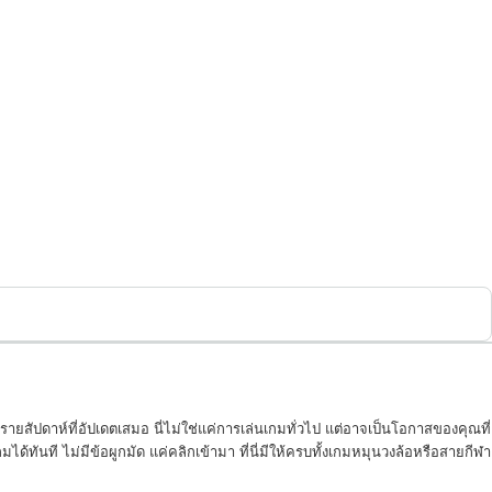
รายสัปดาห์ที่อัปเดตเสมอ นี่ไม่ใช่แค่การเล่นเกมทั่วไป แต่อาจเป็นโอกาสของคุณที่
ด้ทันที ไม่มีข้อผูกมัด แค่คลิกเข้ามา ที่นี่มีให้ครบทั้งเกมหมุนวงล้อหรือสายกีฬา