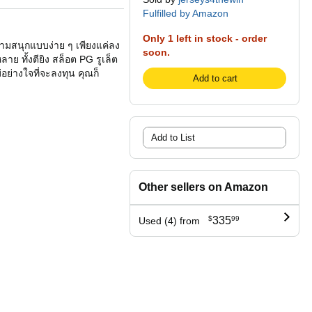
Fulfilled by Amazon
Only 1 left in stock - order
ความสนุกแบบง่าย ๆ เพียงแค่ลง
soon.
ย ทั้งตียิง สล็อต PG รูเล็ต
อย่างใจที่จะลงทุน คุณก็
Add to cart
Add to List
Other sellers on Amazon
$
335
99
Used (4) from