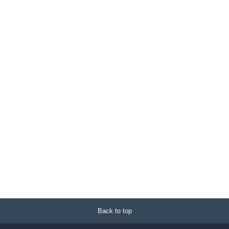
Back to top