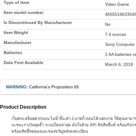
Type of item
Video Game
Item model number
465551863354
Is Discontinued By Manufacturer
No
Item Weight
7.4 ounces
Manufacturer
Sony Computer 
Batteries
2 AA batteries r
Date First Available
March 6, 2018
WARNING
:
California’s Proposition 65
Product Description
เว็บตรง-สล็อตฝากถอน-ไม่มี-ขั้น-ต่ํา-1-บาทก็-ถอนได้-แตกง่าย ให้คุณสามาร
จะชนะรางวัลสุดล้ำ ระบบใหม่ล่าสุด มั่นใจด้วย API ลิขสิทธิ์แท้ พร้อมกิจกร
พร้อมสิทธิ์ทดลองและของขวัญหลังลงทะเบียน