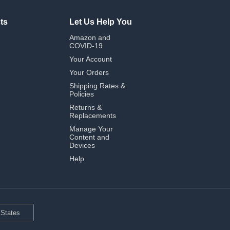
ts
Let Us Help You
Amazon and
COVID-19
Your Account
Your Orders
Shipping Rates &
Policies
Returns &
Replacements
Manage Your
Content and
Devices
Help
 States