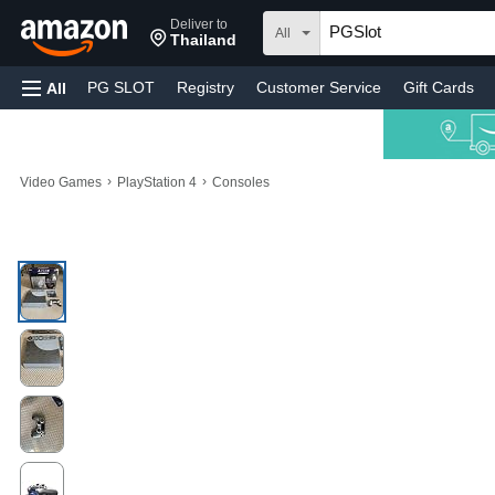
Deliver to
All
Thailand
PG SLOT
Registry
Customer Service
Gift Cards
All
›
›
Video Games
PlayStation 4
Consoles