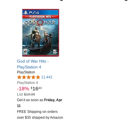
God of War Hits -
PlayStation 4
PlayStation
11,442
PlayStation 4
-18%
16
$
43
List:
$19.99
Get it as soon as
Friday, Apr
11
FREE Shipping on orders
over $35 shipped by Amazon