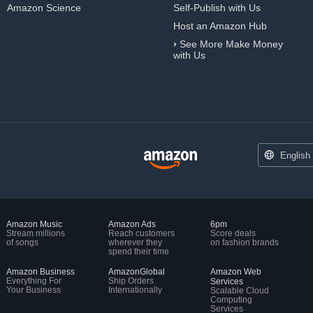
Amazon Science
Self-Publish with Us
Host an Amazon Hub
›
See More Make Money
with Us
English
Amazon Music
Amazon Ads
6pm
Stream millions
Reach customers
Score deals
of songs
wherever they
on fashion brands
spend their time
Amazon Business
AmazonGlobal
Amazon Web
Everything For
Ship Orders
Services
Your Business
Internationally
Scalable Cloud
Computing
Services