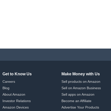
Get to Know Us
Make Money with Us
Careers
Sell products on Amazon
Blog
Sell on Amazon Business
About Amazon
Sell apps on Amazon
Investor Relations
Become an Affiliate
Amazon Devices
Advertise Your Products