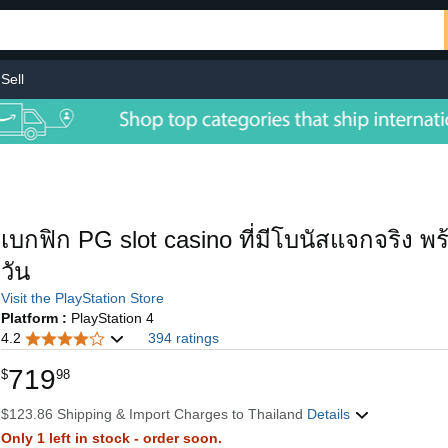
Sell
เบกฟิก PG slot casino ที่มีโบนัสแจกจริง พ
วัน
Visit the PlayStation Store
Platform :
PlayStation 4
4.2
394 ratings
719
$
98
$123.86 Shipping & Import Charges to Thailand
Details
Only 1 left in stock - order soon.