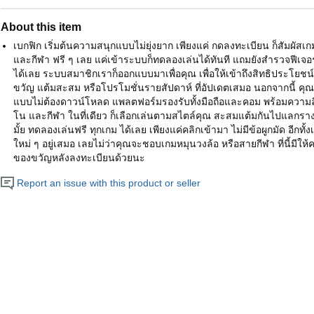
About this item
เบกฟิก เริ่มต้นความสนุกแบบไม่ยุ่งยาก เพียงแค่ กดลงทะเบียน ก็สัมผัสเก
และกีฬา ฟรี ๆ เลย แค่เข้าระบบก็ทดลองเล่นได้ทันที แถมยังสำรวจฟีเจอ
ได้เลย ระบบสมาชิกเราก็ออกแบบมาเพื่อคุณ เพื่อให้เข้าถึงสิทธิประโยชน์อ
ขวัญ แต้มสะสม หรือโปรโมชั่นรายสัปดาห์ ที่อัปเดตเสมอ นอกจากนี้ คุณย
แบบไม่ต้องดาวน์โหลด แพลตฟอร์มรองรับทั้งมือถือและคอม พร้อมความล
โน และกีฬา ในที่เดียว ก็เลือกเล่นตามสไตล์คุณ สะสมแต้มกันไปแลกราง
มั้ย ทดลองเล่นฟรี ทุกเกม ได้เลย เพียงแค่คลิกเข้ามา ไม่มีข้อผูกมัด อีกทั
ใหม่ ๆ อยู่เสมอ เลยไม่ว่าคุณจะชอบเกมหมุนวงล้อ หรือสายกีฬา ที่นี้มีใ
ของขวัญหลังลงทะเบียนด้วยนะ
Report an issue with this product or seller