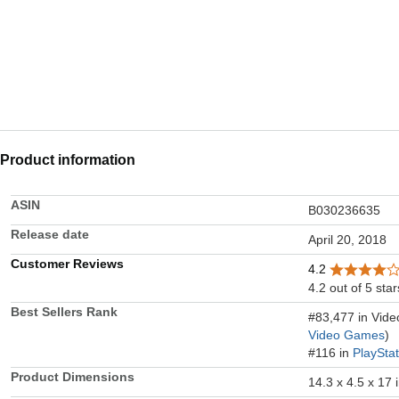
Product information
ASIN
B030236635
Release date
April 20, 2018
Customer Reviews
4.2
4.2 out of 5 star
Best Sellers Rank
#83,477 in Vid
Video Games
)
#116 in
PlaySta
Product Dimensions
14.3 x 4.5 x 17