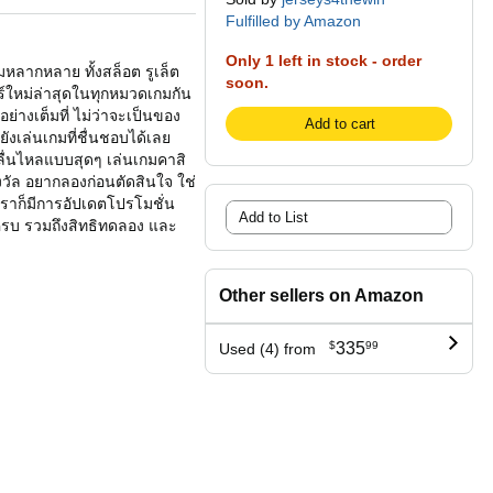
Fulfilled by Amazon
Only 1 left in stock - order
มหลากหลาย ทั้งสล็อต รูเล็ต
soon.
ร์ใหม่ล่าสุดในทุกหมวดเกมกัน
ย่างเต็มที่ ไม่ว่าจะเป็นของ
Add to cart
ังเล่นเกมที่ชื่นชอบได้เลย
ื่นไหลแบบสุดๆ เล่นเกมคาสิ
วัล อยากลองก่อนตัดสินใจ ใช่
้งเราก็มีการอัปเดตโปรโมชั่น
Add to List
ห้ครบ รวมถึงสิทธิทดลอง และ
Other sellers on Amazon
$
335
99
Used (4) from