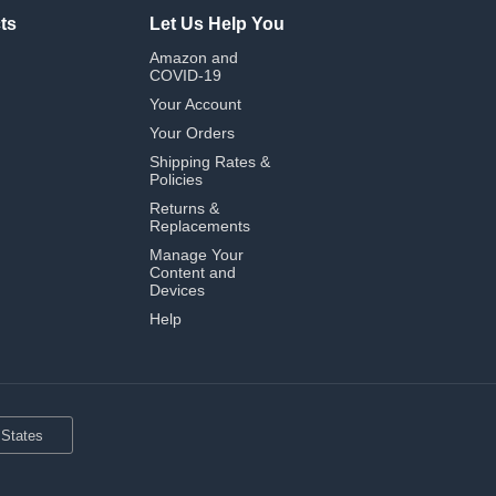
ts
Let Us Help You
Amazon and
COVID-19
Your Account
Your Orders
Shipping Rates &
Policies
Returns &
Replacements
Manage Your
Content and
Devices
Help
 States