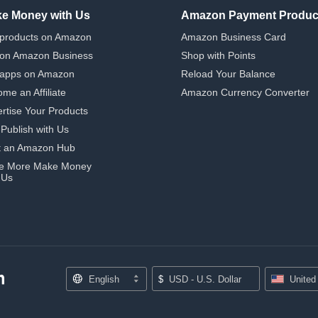
e Money with Us
Amazon Payment Produc
 products on Amazon
Amazon Business Card
 on Amazon Business
Shop with Points
 apps on Amazon
Reload Your Balance
me an Affiliate
Amazon Currency Converter
rtise Your Products
-Publish with Us
t an Amazon Hub
e More Make Money
 Us
English
$
USD - U.S. Dollar
United