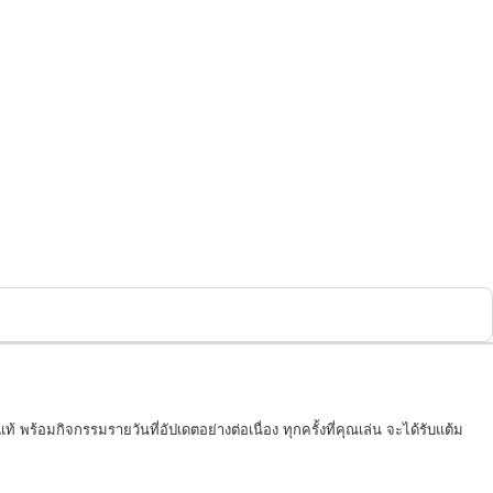
พร้อมกิจกรรมรายวันที่อัปเดตอย่างต่อเนื่อง ทุกครั้งที่คุณเล่น จะได้รับแต้ม