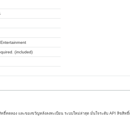
5
Entertainment
equired. (included)
ทธิ์ทดลอง และของขวัญหลังลงทะเบียน ระบบใหม่ล่าสุด มั่นใจระดับ API ลิขสิทธิ์แท้ 