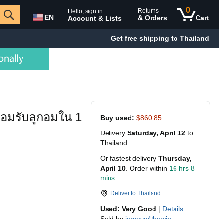
0
Returns
Hello, sign in
EN
& Orders
Cart
Account & Lists
Get free shipping to Thailand
ร้อมรับลูกอมใน 1
Buy used:
$860.85
Delivery
Saturday, April 12
to
Thailand
Or fastest delivery
Thursday,
April 10
. Order within
16 hrs 8
mins
Deliver to
Thailand
Used: Very Good
|
Details
Sold by
jerseys4thewin