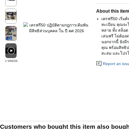
About this ite
เครฟรี50 เริ่มต
ทะเบียน คุณจะไ
หลาย ทั้ง สล็อ
เล่นฟรี ไม่ต้อง
นอกจากนี้ ยังม
คุณ พร้อมสิทธิ
สะสม และโปรโม
2 VIDEOS
Report an issue
Customers who bought this item also bough