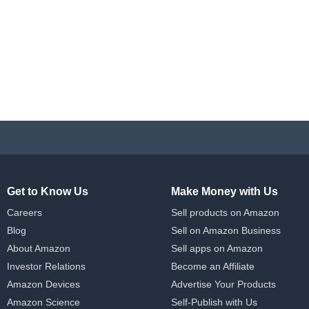
Get to Know Us
Make Money with Us
Careers
Sell products on Amazon
Blog
Sell on Amazon Business
About Amazon
Sell apps on Amazon
Investor Relations
Become an Affiliate
Amazon Devices
Advertise Your Products
Amazon Science
Self-Publish with Us