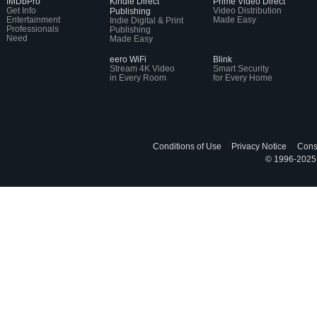
IMDbPro
Kindle Direct
Prime Video Direct
Get Info
Video Distribution
Publishing
Entertainment
Made Easy
Indie Digital & Print
Professionals
Publishing
Need
Made Easy
eero WiFi
Blink
Stream 4K Video
Smart Security
in Every Room
for Every Home
Conditions of Use
Privacy Notice
Cons
© 1996-2025, 