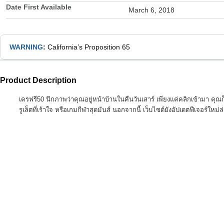
Date First Available
March 6, 2018
WARNING
:
California’s Proposition 65
Product Description
เครฟรี50 นึกภาพว่าคุณอยู่หน้าบ้านในคืนวันเสาร์ เพียงแค่คลิกเข้ามา คุณ
รูเล็ตที่เร้าใจ หรือเกมกีฬาสุดมันส์ นอกจากนี้ เว็บไซต์ยังอัปเดตฟีเจอร์ใ