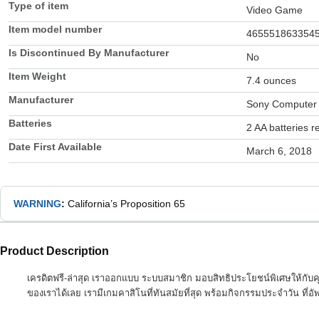
Type of item
Video Game
Item model number
465551863354
Is Discontinued By Manufacturer
No
Item Weight
7.4 ounces
Manufacturer
Sony Computer 
Batteries
2 AA batteries r
Date First Available
March 6, 2018
WARNING
:
California’s Proposition 65
Product Description
เครดิตฟรี-ล่าสุด เราออกแบบ ระบบสมาชิก มอบสิทธิประโยชน์พิเศษให้กับคุ
ของเราได้เลย เรามีเกมคาสิโนที่ทันสมัยที่สุด พร้อมกิจกรรมประจำวัน ที่อัพ