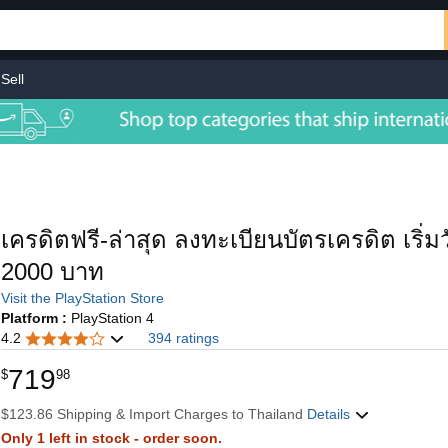
Sell
เครดิตฟรี-ล่าสุด ลงทะเบียนบัตรเครดิต เริ่
2000 บาท
Visit the PlayStation Store
Platform :
PlayStation 4
4.2
394 ratings
719
$
98
$123.86 Shipping & Import Charges to Thailand
Details
Only 1 left in stock - order soon.