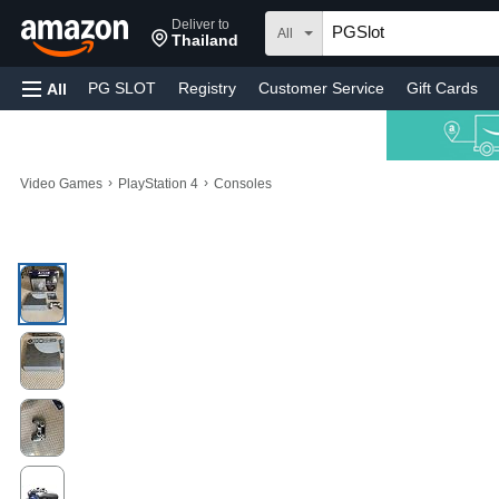
Deliver to
All
Thailand
PG SLOT
Registry
Customer Service
Gift Cards
All
›
›
Video Games
PlayStation 4
Consoles