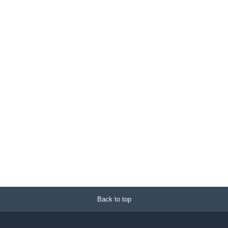
Back to top