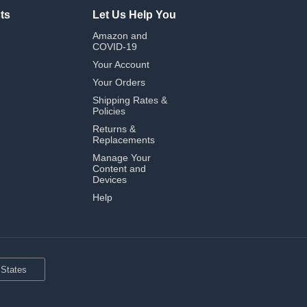
ts
Let Us Help You
Amazon and
COVID-19
Your Account
Your Orders
Shipping Rates &
Policies
Returns &
Replacements
Manage Your
Content and
Devices
Help
 States