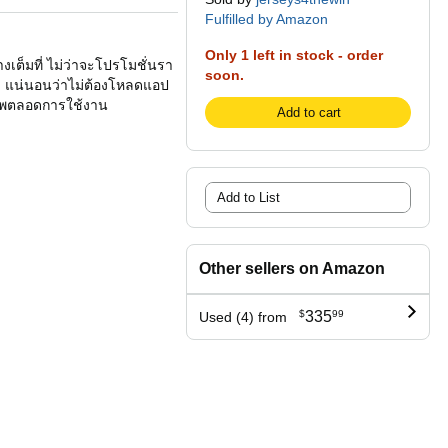
Fulfilled by Amazon
Only 1 left in stock - order
งเต็มที่ ไม่ว่าจะโปรโมชั่นรา
soon.
อง แน่นอนว่าไม่ต้องโหลดแอป
ิภาพตลอดการใช้งาน
Add to cart
Add to List
Other sellers on Amazon
$
335
99
Used (4) from