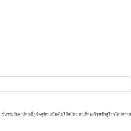
ยสัปดาห์สุดเอ็กซ์คลูซิฟ แม้ยังไม่ได้สมัคร คุณก็ลองก้าวเข้าสู่โลกใหม่ล่าสุด