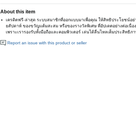
About this item
เครดิตฟรี-ล่าสุด ระบบสมาชิกที่ออกแบบมาเพื่อคุณ ให้สิทธิประโยชน์อย่า
ยสัปดาห์ ของขวัญแต้มสะสม หรือของรางวัลพิเศษ ที่อัปเดตอย่างต่อเนื่
เพราะเรารองรับทั้งมือถือและคอมพิวเตอร์ เล่นได้ลื่นไหลเต็มประสิทธ
Report an issue with this product or seller