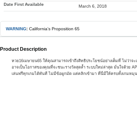
Date First Available
March 6, 2018
WARNING
:
California’s Proposition 65
Product Description
หวย16เมษายน65 ให้คุณสามารถเข้าถึงสิทธิประโยชน์อย่างเต็มที่ ไม่ว่าจะเ
อาจเป็นโอกาสของคุณที่จะชนะรางวัลสุดล้ำ ระบบใหม่ล่าสุด มั่นใจด้วย API
เล่นฟรีทุกเกมได้ทันที ไม่มีข้อผูกมัด แค่คลิกเข้ามา ที่นี่มีให้ครบทั้งเ