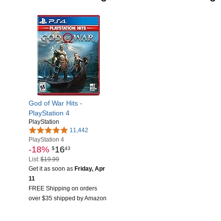
God of War Hits -
PlayStation 4
PlayStation
11,442
PlayStation 4
-18%
16
$
43
List:
$19.99
Get it as soon as
Friday, Apr
11
FREE Shipping on orders
over $35 shipped by Amazon