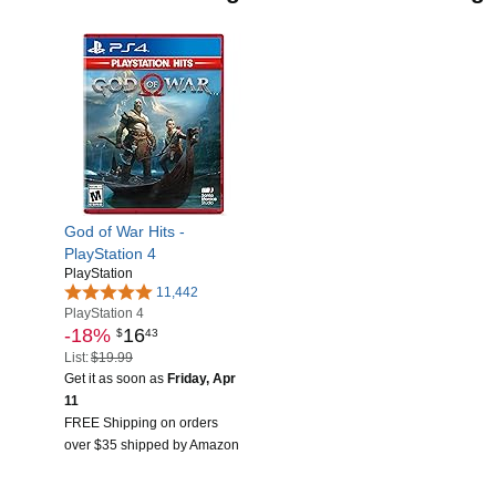
God of War Hits -
PlayStation 4
PlayStation
11,442
PlayStation 4
-18%
16
$
43
List:
$19.99
Get it as soon as
Friday, Apr
11
FREE Shipping on orders
over $35 shipped by Amazon