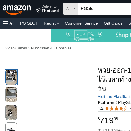
Deliver to
All
Thailand
PG SLOT
Registry
Customer Service
Gift Cards
S
All
›
›
Video Games
PlayStation 4
Consoles
หวย-ออก-1
ไว้เวลาทำง
วัน
Visit the PlayStat
Platform :
PlaySt
4.2
719
$
98
$123.86 Shipping