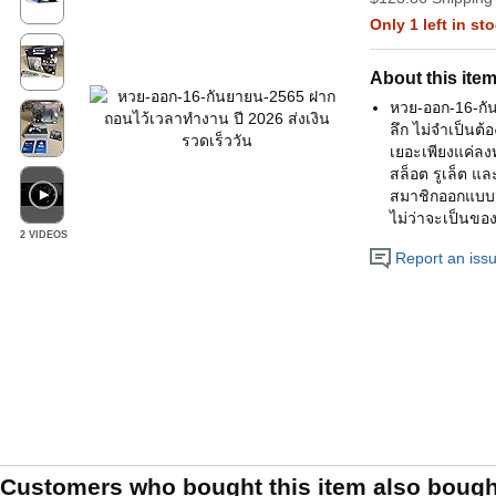
Only 1 left in st
About this ite
หวย-ออก-16-กั
ลึก ไม่จำเป็นต้
เยอะเพียงแค่ลง
สล็อต รูเล็ต แล
สมาชิกออกแบบมาเ
ไม่ว่าจะเป็นขอ
2 VIDEOS
Report an issue
Customers who bought this item also bough