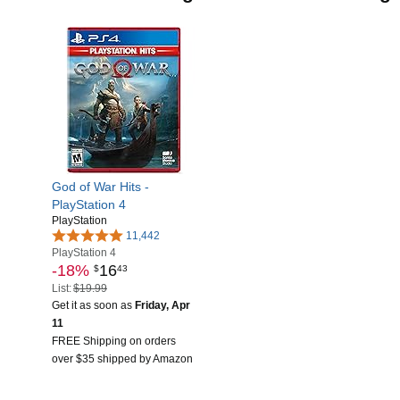
God of War Hits -
PlayStation 4
PlayStation
11,442
PlayStation 4
-18%
16
$
43
List:
$19.99
Get it as soon as
Friday, Apr
11
FREE Shipping on orders
over $35 shipped by Amazon