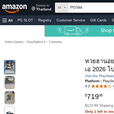
Deliver to
All
Thailand
PG SLOT
Registry
Customer Service
Gift Cards
S
All
›
›
Video Games
PlayStation 4
Consoles
หวยฮานอย-ว
เอ 2026 โป
Visit the PlayStat
Platform :
PlaySt
4.2
719
$
98
$123.86 Shipping
Only 1 left in st