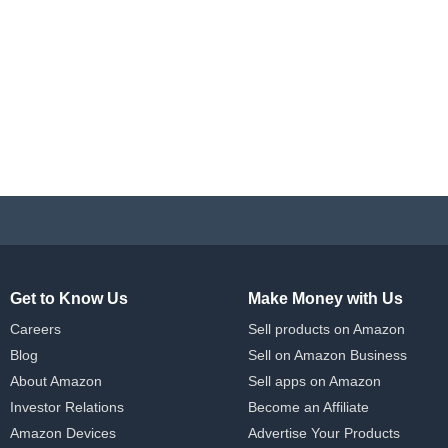
Get to Know Us
Make Money with Us
Careers
Sell products on Amazon
Blog
Sell on Amazon Business
About Amazon
Sell apps on Amazon
Investor Relations
Become an Affiliate
Amazon Devices
Advertise Your Products