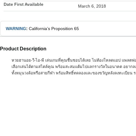
Date First Available
March 6, 2018
WARNING
:
California’s Proposition 65
Product Description
หวยฮานอย-วี-ไอ-พี เล่นเกมที่คุณชื่นชอบได้เลย ไม่ต้องโหลดแอป แพลตฟอ
เลือกเล่นได้ตามสไตล์คุณ พร้อมสะสมแต้มไปแลกรางวัลในอนาคต อยากลองก่อน
ทั้งหมุนวงล้อหรือสายกีฬา พร้อมสิทธิ์ทดลองและของขวัญหลังลงทะเบียน ระบบ