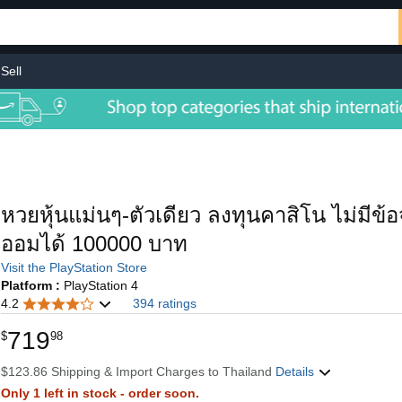
Sell
หวยหุ้นแม่นๆ-ตัวเดียว ลงทุนคาสิโน ไม่มีข้
ออมได้ 100000 บาท
Visit the PlayStation Store
Platform :
PlayStation 4
4.2
394 ratings
719
$
98
$123.86 Shipping & Import Charges to Thailand
Details
Only 1 left in stock - order soon.