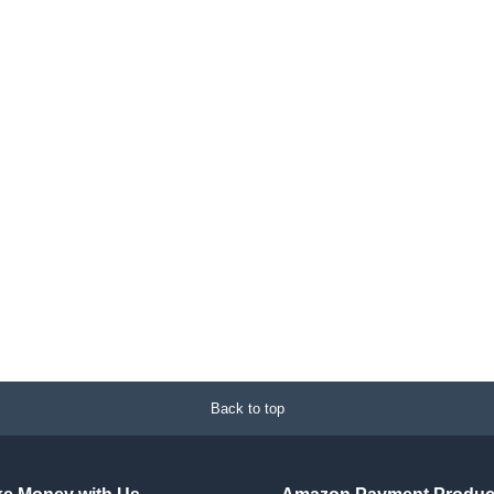
Back to top