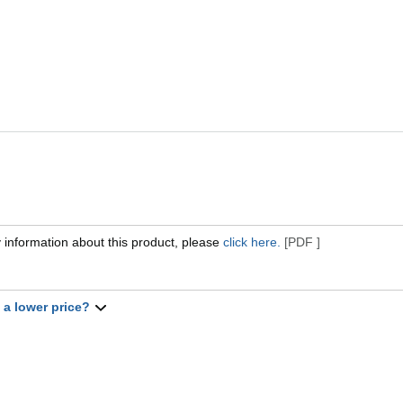
 information about this product, please
click here.
[PDF ]
t a lower price?