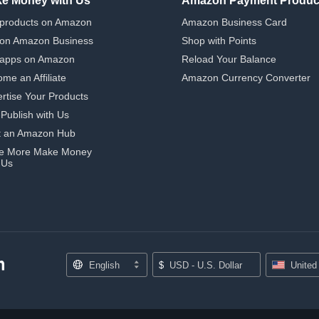
e Money with Us
Amazon Payment Produc
 products on Amazon
Amazon Business Card
 on Amazon Business
Shop with Points
 apps on Amazon
Reload Your Balance
me an Affiliate
Amazon Currency Converter
rtise Your Products
-Publish with Us
t an Amazon Hub
e More Make Money
 Us
English
$
USD - U.S. Dollar
United