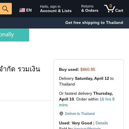
0
Returns
Hello, sign in
EN
& Orders
Cart
Account & Lists
Get free shipping to Thailand
อจำกัด รวมเงิน
Buy used:
$860.85
Delivery
Saturday, April 12
to
Thailand
Or fastest delivery
Thursday,
April 10
. Order within
16 hrs 8
mins
Deliver to
Thailand
Used: Very Good
|
Details
Sold by
jerseys4thewin