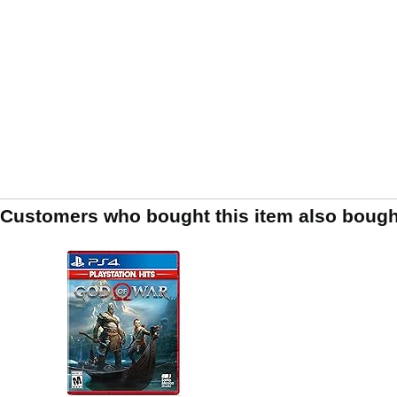
Customers who bought this item also bough