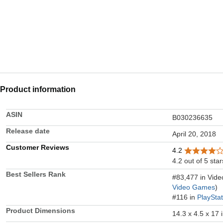
Product information
ASIN
B030236635
Release date
April 20, 2018
Customer Reviews
4.2
4.2 out of 5 star
Best Sellers Rank
#83,477 in Vid
Video Games
)
#116 in
PlaySta
Product Dimensions
14.3 x 4.5 x 17