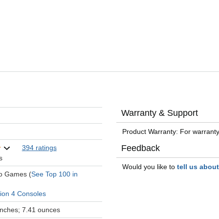
Warranty & Support
Product Warranty: For warranty
Feedback
394 ratings
s
Would you like to
tell us abou
eo Games (
See Top 100 in
tion 4 Consoles
 inches; 7.41 ounces