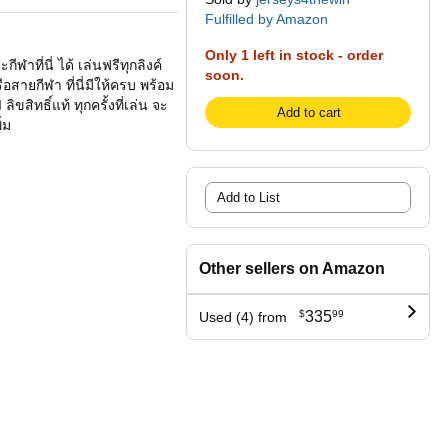
Fulfilled by Amazon
Only 1 left in stock - order
ฬาที่นี่ ได้ เล่นฟรีทุกลิงค์
soon.
ายกีฬา ที่นี่มีให้ครบ พร้อม
สิทธิ์แท้ ทุกครั้งที่เล่น จะ
Add to cart
่ม
Add to List
Other sellers on Amazon
$
335
99
Used (4) from