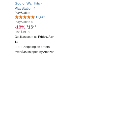
God of War Hits -
PlayStation 4
PlayStation
11,442
PlayStation 4
-18%
16
$
43
List:
$19.99
Get it as soon as
Friday, Apr
11
FREE Shipping on orders
over $35 shipped by Amazon