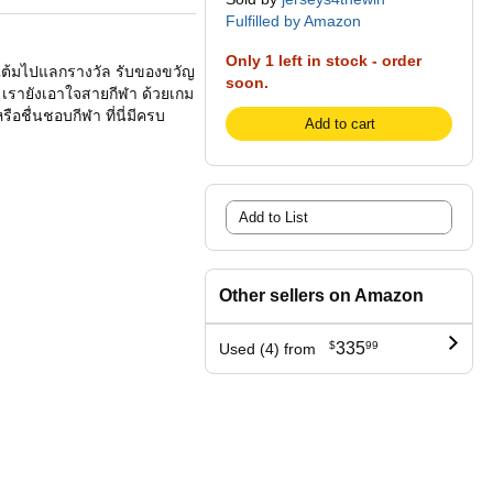
Fulfilled by Amazon
Only 1 left in stock - order
แต้มไปแลกรางวัล รับของขวัญ
soon.
ี้ เรายังเอาใจสายกีฬา ด้วยเกม
อชื่นชอบกีฬา ที่นี่มีครบ
Add to cart
Add to List
Other sellers on Amazon
$
335
99
Used (4) from