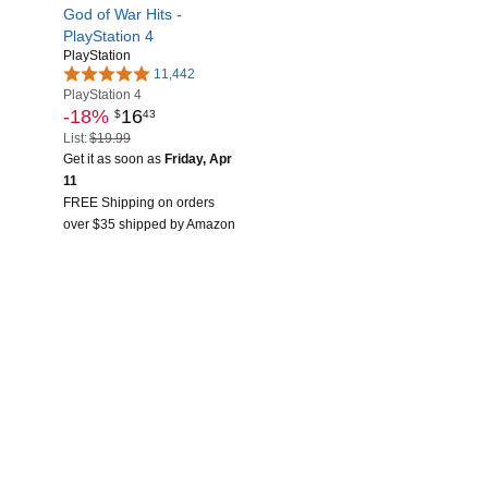
God of War Hits -
PlayStation 4
PlayStation
11,442
PlayStation 4
-18%
16
$
43
List:
$19.99
Get it as soon as
Friday, Apr
11
FREE Shipping on orders
over $35 shipped by Amazon