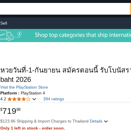
Sell
หวยวันที่-1-กันยายน สมัครตอนนี้ รับโบนัส
baht 2026
Visit the PlayStation Store
Platform :
PlayStation 4
4.2
394 ratings
719
$
98
$123.86 Shipping & Import Charges to Thailand
Details
Only 1 left in stock - order soon.