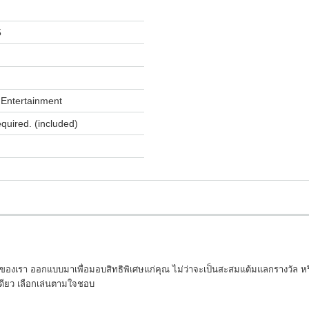
5
Entertainment
equired. (included)
องเรา ออกแบบมาเพื่อมอบสิทธิพิเศษแก่คุณ ไม่ว่าจะเป็นสะสมแต้มแลกรางวัล หรือโป
เดียว เลือกเล่นตามใจชอบ