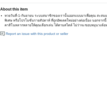
About this item
หวยวันที่-1-กันยายน ระบบสมาชิกของเรานั้นออกแบบมาเพื่อคุณ สะสม
พิเศษ หรือโปรโมชั่นรายสัปดาห์ ที่ถูกอัพเดตใหม่อย่างต่อเนื่อง นอกจากน
คาสิโนหลากหลายให้คุณเลือกเล่น ได้ตามสไตล์ ไม่ว่าจะชอบหมุนวงล้อหรื
Report an issue with this product or seller