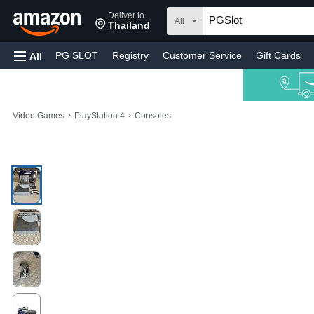
Deliver to
All
Thailand
PG SLOT
Registry
Customer Service
Gift Cards
All
›
›
Video Games
PlayStation 4
Consoles