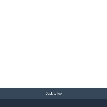
Back to top