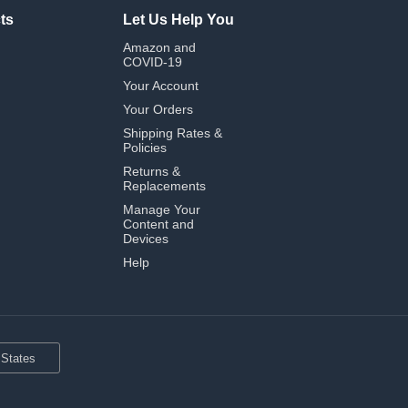
ts
Let Us Help You
Amazon and
COVID-19
Your Account
Your Orders
Shipping Rates &
Policies
Returns &
Replacements
Manage Your
Content and
Devices
Help
 States