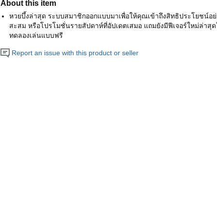
About this item
หวยบึ้งล่าสุด ระบบสมาชิกออกแบบมาเพื่อให้คุณเข้าถึงสิทธิประโยชน์อย่า
สะสม หรือโปรโมชั่นรายสัปดาห์ที่อัปเดตเสมอ แถมยังมีฟีเจอร์ใหม่ล่าสุ
ทดลองเล่นแบบฟรี
Report an issue with this product or seller