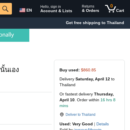
0
Returns
Hello, sign in
EN
& Orders
Cart
Account & Lists
Get free shipping to Thailand
นั้นเอง
Buy used:
$860.85
Delivery
Saturday, April 12
to
Thailand
Or fastest delivery
Thursday,
April 10
. Order within
16 hrs 8
mins
Deliver to
Thailand
Used: Very Good
|
Details
Sold by
jerseys4thewin