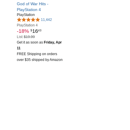
God of War Hits -
PlayStation 4
PlayStation
11,442
PlayStation 4
-18%
16
$
43
List:
$19.99
Get it as soon as
Friday, Apr
11
FREE Shipping on orders
over $35 shipped by Amazon