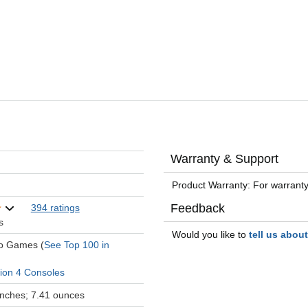
Warranty & Support
Product Warranty: For warranty
Feedback
394 ratings
s
Would you like to
tell us abou
eo Games (
See Top 100 in
tion 4 Consoles
 inches; 7.41 ounces