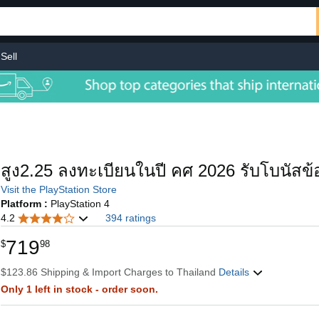
Sell
สูง2.25 ลงทะเบียนในปี คศ 2026 รับโบนัสข้อ
Visit the PlayStation Store
Platform :
PlayStation 4
4.2
394 ratings
719
$
98
$123.86 Shipping & Import Charges to Thailand
Details
Only 1 left in stock - order soon.