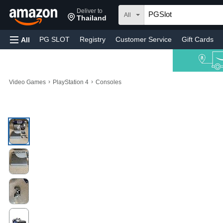
Deliver to
All
Thailand
PG SLOT
Registry
Customer Service
Gift Cards
All
›
›
Video Games
PlayStation 4
Consoles