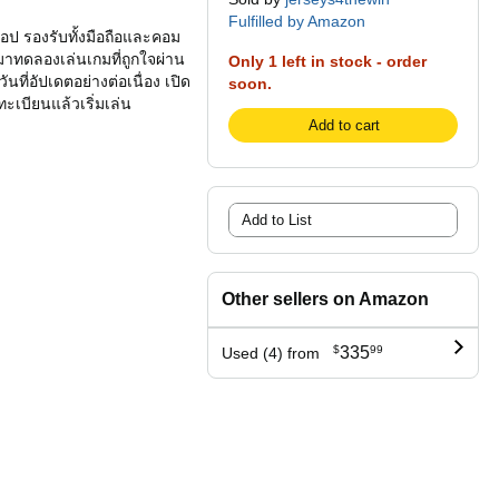
Fulfilled by Amazon
ป รองรับทั้งมือถือและคอม
าทดลองเล่นเกมที่ถูกใจผ่าน
Only 1 left in stock - order
นที่อัปเดตอย่างต่อเนื่อง เปิด
soon.
ะเบียนแล้วเริ่มเล่น
Add to cart
Add to List
Other sellers on Amazon
$
335
99
Used (4) from