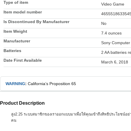
Type of item
Video Game
Item model number
465551863354
Is Discontinued By Manufacturer
No
Item Weight
7.4 ounces
Manufacturer
Sony Computer 
Batteries
2 AA batteries r
Date First Available
March 6, 2018
WARNING
:
California’s Proposition 65
Product Description
สูง2.25 ระบบสมาชิกของเราออกแบบมาเพื่อให้คุณเข้าถึงสิทธิประโยชน์อย่าง
คน