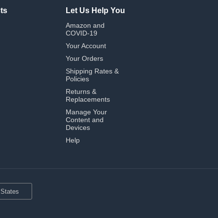
ts
Let Us Help You
Amazon and
COVID-19
Your Account
Your Orders
Shipping Rates &
Policies
Returns &
Replacements
Manage Your
Content and
Devices
Help
 States