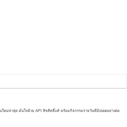
หม่ล่าสุด มั่นใจด้วย API ลิขสิทธิ์แท้ พร้อมกิจกรรมรายวันที่อัปเดตอย่างต่อ