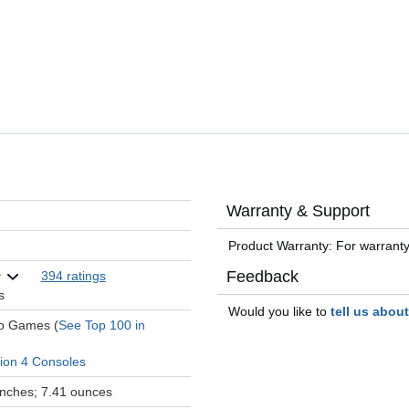
Warranty & Support
Product Warranty: For warranty
Feedback
394 ratings
s
Would you like to
tell us abou
eo Games (
See Top 100 in
tion 4 Consoles
 inches; 7.41 ounces