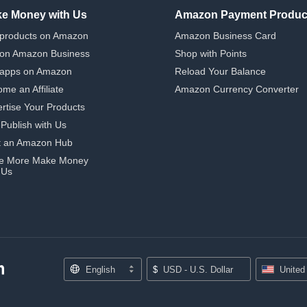
e Money with Us
Amazon Payment Produc
 products on Amazon
Amazon Business Card
 on Amazon Business
Shop with Points
 apps on Amazon
Reload Your Balance
me an Affiliate
Amazon Currency Converter
rtise Your Products
-Publish with Us
t an Amazon Hub
e More Make Money
 Us
English
$
USD - U.S. Dollar
United