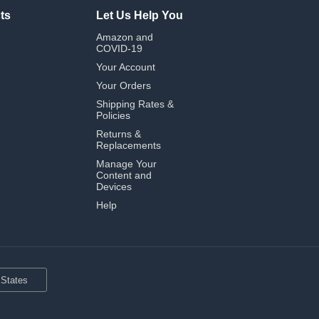
ts
Let Us Help You
Amazon and
COVID-19
Your Account
Your Orders
Shipping Rates &
Policies
Returns &
Replacements
Manage Your
Content and
Devices
Help
 States