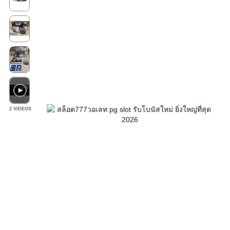
2 VIDEOS