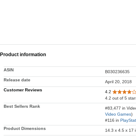
Product information
ASIN
B030236635
Release date
April 20, 2018
Customer Reviews
4.2
4.2 out of 5 star
Best Sellers Rank
#83,477 in Vid
Video Games
)
#116 in
PlaySta
Product Dimensions
14.3 x 4.5 x 17