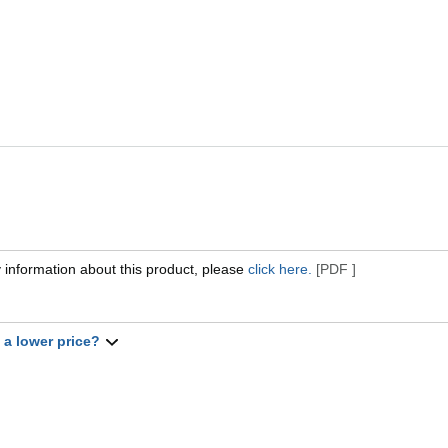
 information about this product, please
click here.
[PDF ]
t a lower price?