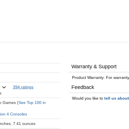
Warranty & Support
Product Warranty: For warranty
Feedback
394 ratings
s
Would you like to
tell us abou
eo Games (
See Top 100 in
tion 4 Consoles
 inches; 7.41 ounces