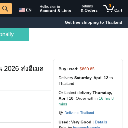
0
Returns
Hello, sign in
EN
& Orders
Cart
Account & Lists
Get free shipping to Thailand
 2026 ส่งอีเมล
Buy used:
$860.85
Delivery
Saturday, April 12
to
Thailand
Or fastest delivery
Thursday,
April 10
. Order within
16 hrs 8
mins
Deliver to
Thailand
Used: Very Good
|
Details
Sold by
jerseys4thewin