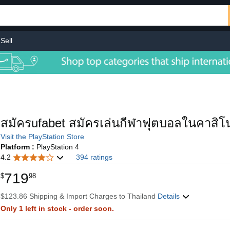
Sell
สมัครufabet สมัครเล่นกีฬาฟุตบอลในคาสิโน
Visit the PlayStation Store
Platform :
PlayStation 4
4.2
394 ratings
719
$
98
$123.86 Shipping & Import Charges to Thailand
Details
Only 1 left in stock - order soon.