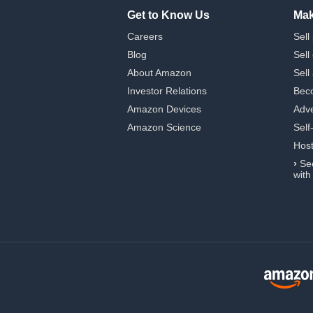
Get to Know Us
Mak
Careers
Sell
Blog
Sell
About Amazon
Sell
Investor Relations
Beco
Amazon Devices
Adve
Amazon Science
Self
Hos
›
Se
with