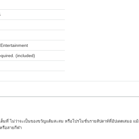
5
Entertainment
equired. (included)
็มที่ ไม่ว่าจะเป็นของขวัญแต้มสะสม หรือโปรโมชั่นรายสัปดาห์ที่อัปเดตเสมอ แม้
อหรือสายกีฬา