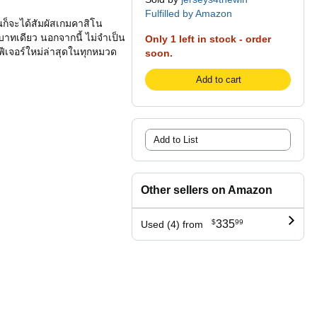
Fulfilled by Amazon
ณก็จะได้สัมผัสเกมคาสิโน
่บาทเดียว นอกจากนี้ ไม่จำเป็น
Only 1 left in stock - order
ีเจอร์ใหม่ล่าสุดในทุกหมวด
soon.
Add to cart
Add to List
Other sellers on Amazon
$
335
99
Used (4) from