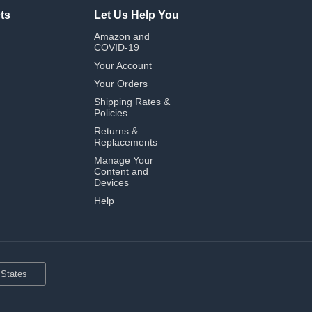
ts
Let Us Help You
Amazon and
COVID-19
Your Account
Your Orders
Shipping Rates &
Policies
Returns &
Replacements
Manage Your
Content and
Devices
Help
 States