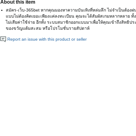
About this item
สมัคร-เว็บ-365bet หากคุณมองหาความบันเทิงที่หล่มลึก ไม่จำเป็นต้องฝน
แบบไม่ต้องคิดเยอะเพียงแค่ลงทะเบียน คุณจะได้สัมผัสเกมหลากหลาย ทั้
ไม่เสียค่าใช้จ่าย อีกทั้ง ระบบสมาชิกออกแบบมาเพื่อให้คุณเข้าถึงสิทธิประ
ของขวัญแต้มสะสม หรือโปรโมชั่นรายสัปดาห์
Report an issue with this product or seller