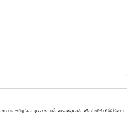
ดลองและของขวัญ ไม่ว่าคุณจะชอบสล็อตแนวหมุนวงล้อ หรือสายกีฬา ที่นี่มีให้ครบ