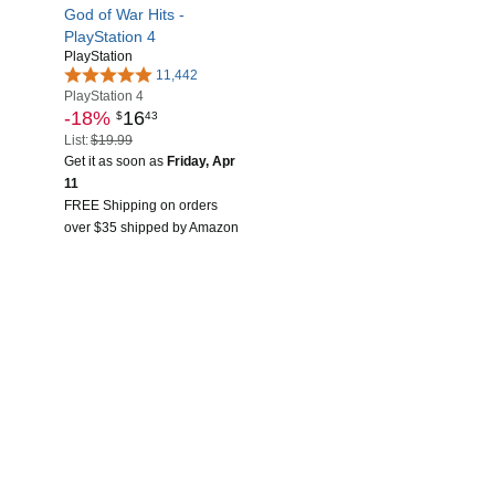
God of War Hits -
PlayStation 4
PlayStation
11,442
PlayStation 4
-18%
16
$
43
List:
$19.99
Get it as soon as
Friday, Apr
11
FREE Shipping on orders
over $35 shipped by Amazon