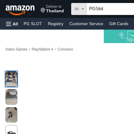
Deliver to
All
Thailand
PG SLOT
Registry
Customer Service
Gift Cards
All
›
›
Video Games
PlayStation 4
Consoles