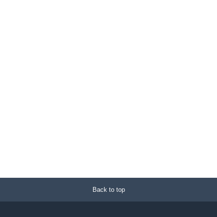
Back to top