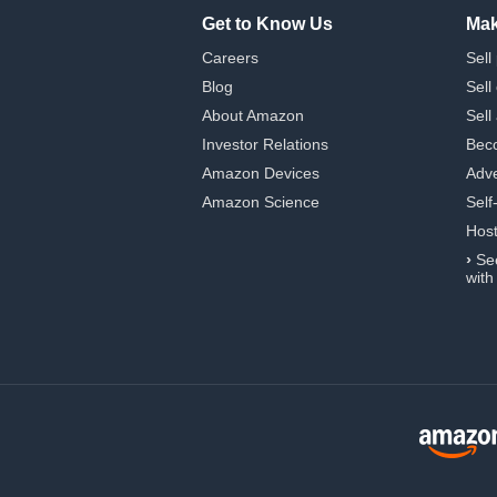
Get to Know Us
Mak
Careers
Sell
Blog
Sell
About Amazon
Sell
Investor Relations
Beco
Amazon Devices
Adve
Amazon Science
Self
Hos
›
Se
with