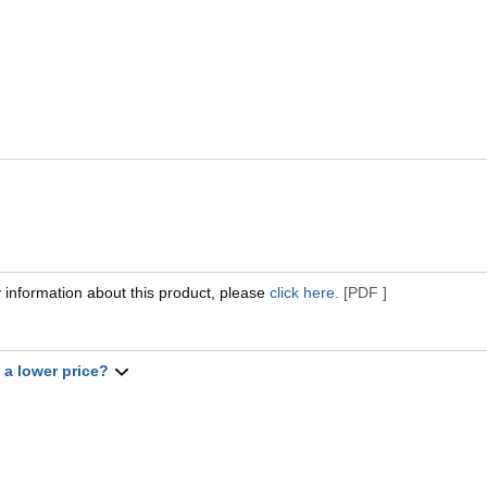
 information about this product, please
click here.
[PDF ]
t a lower price?