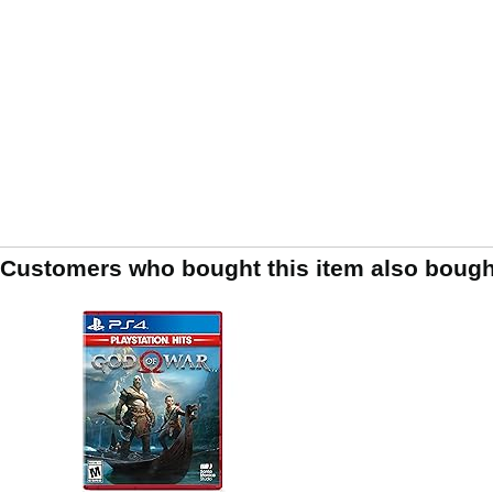
Customers who bought this item also bough