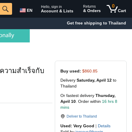
0
Returns
Hello, sign in
EN
& Orders
Cart
Account & Lists
Get free shipping to Thailand
่ความสำเร็จกับ
Buy used:
$860.85
Delivery
Saturday, April 12
to
Thailand
Or fastest delivery
Thursday,
April 10
. Order within
16 hrs 8
mins
Deliver to
Thailand
Used: Very Good
|
Details
Sold by
jerseys4thewin