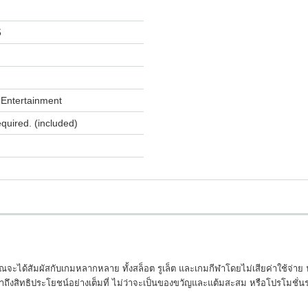
5
Entertainment
equired. (included)
ุณจะได้สัมผัสกับเกมหลากหลาย ทั้งสล็อต รูเล็ต และเกมกีฬาโดยไม่เสียค่าใช้จ่าย
ถึงสิทธิประโยชน์อย่างเต็มที่ ไม่ว่าจะเป็นของขวัญและแต้มสะสม หรือโปรโมชั่นร