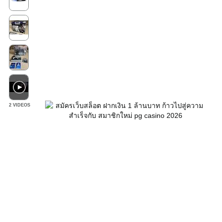
2 VIDEOS