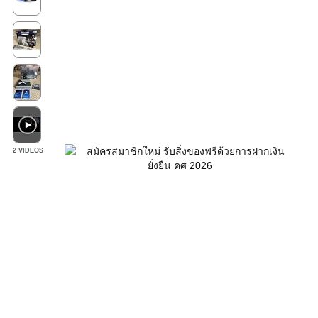
2 VIDEOS