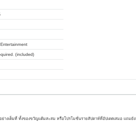
5
Entertainment
equired. (included)
่างเต็มที่ ทั้งของขวัญแต้มสะสม หรือโปรโมชั่นรายสัปดาห์ที่อัปเดตเสมอ แถมยัง