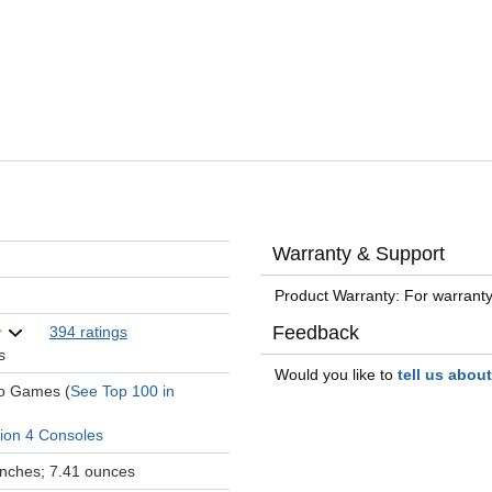
Warranty & Support
Product Warranty: For warranty
Feedback
394 ratings
s
Would you like to
tell us abou
eo Games (
See Top 100 in
tion 4 Consoles
 inches; 7.41 ounces