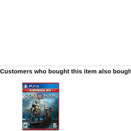
Customers who bought this item also bough