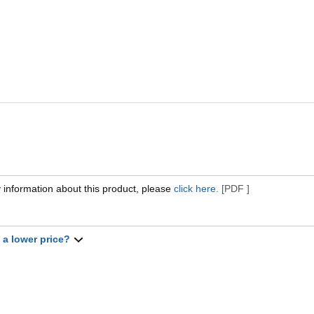
 information about this product, please
click here.
[PDF ]
t a lower price?