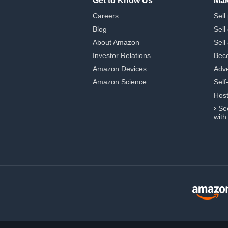
Get to Know Us
Mak
Careers
Sell
Blog
Sell
About Amazon
Sell
Investor Relations
Beco
Amazon Devices
Adve
Amazon Science
Self
Hos
›
Se
with