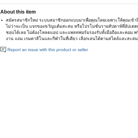
About this item
สมัครสมาชิกใหม่ ระบบสมาชิกออกแบบมาเพื่อคุณโดยเฉพาะให้คุณเข้าถึงส
ไม่ว่าจะเป็น แจกของขวัญแต้มสะสม หรือโปรโมชั่นรายสัปดาห์ที่อัปเดตเสม
ชอบได้เลย ไม่ต้องโหลดแอป และแพลทฟอร์มรองรับทั้งมือถือและคอม พ
งาน แถม เกมคาสิโนและกีฬาในที่เดียว เลือกเล่นได้ตามสไตล์และสะ
Report an issue with this product or seller