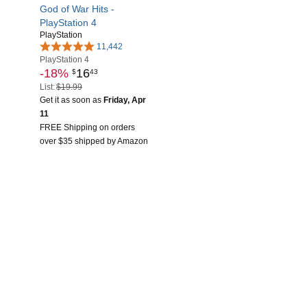
God of War Hits -
PlayStation 4
PlayStation
11,442
PlayStation 4
-18%
16
$
43
List:
$19.99
Get it as soon as
Friday, Apr
11
FREE Shipping on orders
over $35 shipped by Amazon