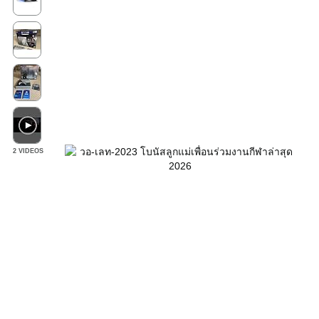
2 VIDEOS