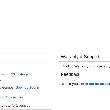
Warranty & Support
Product Warranty: For warranty
Feedback
394 ratings
s
Would you like to
tell us abou
eo Games (
See Top 100 in
tion 4 Consoles
 inches; 7.41 ounces