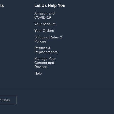
ts
Let Us Help You
Amazon and
COVID-19
Your Account
Your Orders
Shipping Rates &
Policies
Returns &
Replacements
Manage Your
Content and
Devices
Help
 States