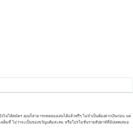
ังไม่ได้สมัคร คุณก็สามารถทดลองเล่นได้แล้วฟรีๆ ไม่จำเป็นต้องฝากเงินก่อน แค่
เต็มที่ ไม่ว่าจะเป็นของขวัญแต้มสะสม หรือโปรโมชั่นรายสัปดาห์ที่อัปเดตเสมอ